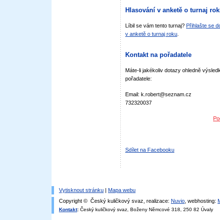
Hlasování v anketě o turnaj ro
Líbil se vám tento turnaj?
Přihlašte se 
v anketě o turnaj roku
.
Kontakt na pořadatele
Máte-li jakékoliv dotazy ohledně výsledk
pořadatele:
Email: k.robert@seznam.cz
732320037
Po
Sdílet na Facebooku
Vytisknout stránku
|
Mapa webu
Copyright © Český kuličkový svaz, realizace:
Nuvio
, webhosting:
Kontakt
:
Český kuličkový svaz, Boženy Němcové 318, 250 82 Úvaly