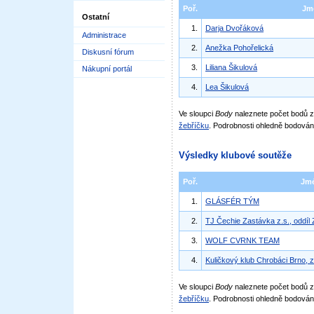
Poř.
Jm
Ostatní
1.
Darja Dvořáková
Administrace
2.
Anežka Pohořelická
Diskusní fórum
3.
Liliana Šikulová
Nákupní portál
4.
Lea Šikulová
Ve sloupci
Body
naleznete počet bodů
žebříčku
. Podrobnosti ohledně bodován
Výsledky klubové soutěže
Poř.
Jm
1.
GLÁSFÉR TÝM
2.
TJ Čechie Zastávka z.s., oddíl
3.
WOLF CVRNK TEAM
4.
Kuličkový klub Chrobáci Brno, z
Ve sloupci
Body
naleznete počet bodů 
žebříčku
. Podrobnosti ohledně bodován