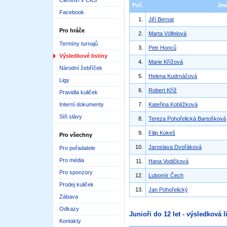
Členství v ČKS
Poř.
Jm
Facebook
1.
Jiří Bernat
Pro hráče
2.
Marta Völfelová
Termíny turnajů
3.
Petr Honců
Výsledkové listiny
4.
Marie Křížová
Národní žebříček
5.
Helena Kudrnáčová
Ligy
6.
Robert Kříž
Pravidla kuliček
Interní dokumenty
7.
Kateřina Koblížková
Síň slávy
8.
Tereza Pohořelická Bartošková
9.
Filip Kokeš
Pro všechny
10.
Jaroslava Dvořáková
Pro pořadatele
Pro média
11.
Hana Vodičková
Pro sponzory
12.
Lubomír Čech
Prodej kuliček
13.
Jan Pohořelický
Zábava
Odkazy
Junioři do 12 let - výsledková l
Kontakty