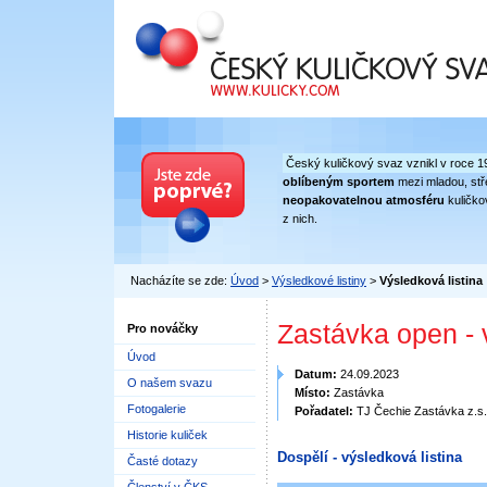
Český kuličkový svaz
Český kuličkový svaz vznikl v roce 1
oblíbeným sportem
mezi mladou, stře
neopakovatelnou atmosféru
kuličko
z nich.
Nacházíte se zde:
Úvod
>
Výsledkové listiny
>
Výsledková listina
Zastávka open - 
Pro nováčky
Úvod
Datum:
24.09.2023
O našem svazu
Místo:
Zastávka
Fotogalerie
Pořadatel:
TJ Čechie Zastávka z.s.
Historie kuliček
Dospělí - výsledková listina
Časté dotazy