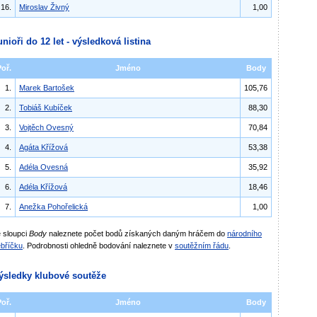
16.
Miroslav Živný
1,00
unioři do 12 let - výsledková listina
Poř.
Jméno
Body
1.
Marek Bartošek
105,76
2.
Tobiáš Kubíček
88,30
3.
Vojtěch Ovesný
70,84
4.
Agáta Křížová
53,38
5.
Adéla Ovesná
35,92
6.
Adéla Křížová
18,46
7.
Anežka Pohořelická
1,00
 sloupci
Body
naleznete počet bodů získaných daným hráčem do
národního
bříčku
. Podrobnosti ohledně bodování naleznete v
soutěžním řádu
.
ýsledky klubové soutěže
Poř.
Jméno
Body