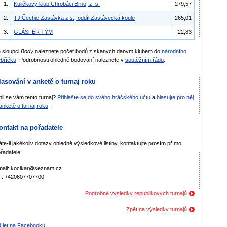
1.
Kuličkový klub Chrobáci Brno, z. s.
279,57
2.
TJ Čechie Zastávka z.s., oddíl Zastávecká koule
265,01
3.
GLÁSFÉR TÝM
22,83
 sloupci
Body
naleznete počet bodů získaných daným klubem do
národního
bříčku
. Podrobnosti ohledně bodování naleznete v
soutěžním řádu
.
lasování v anketě o turnaj roku
bil se vám tento turnaj?
Přihlašte se do svého hráčského účtu
a
hlasujte pro něj
anketě o turnaj roku
.
ontakt na pořadatele
te-li jakékoliv dotazy ohledně výsledkové listiny, kontaktujte prosím přímo
řadatele:
mail: kocikar@seznam.cz
l : +420607707700
Podrobné výsledky republikových turnajů
Zpět na výsledky turnajů
ílet na Facebooku