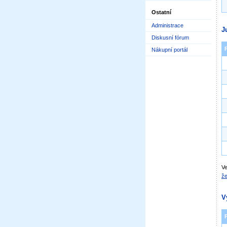
Ostatní
Administrace
J
Diskusní fórum
Nákupní portál
Ve
že
V