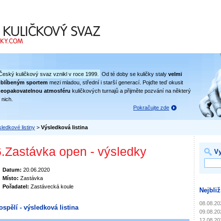
 svaz
Český kuličkový svaz vznikl v roce 1999.
Od té doby se kuličky staly
velmi
oblíbeným sportem
mezi mladou, střední i starší generací. Pojďte teď okusit
eopakovatelnou atmosféru
kuličkových turnajů a přijměte pozvání na některý
 nich.
Pokračujte zde
ledkové listiny
>
Výsledková listina
6.Zastávka open - výsledky
Vy
Datum:
20.06.2020
Místo:
Zastávka
Pořadatel:
Zastávecká koule
Nejbliž
08.08.20
ospělí - výsledková listina
09.08.20
12.08.20