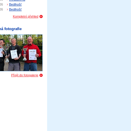
26
Bedihošť
26
Bedihošť
Kompletní přehled
á fotografie
Přejít do fotogalerie