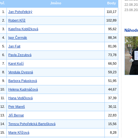
Poř.
Jméno
Body
22.08.20
23.08.20
1.
Jan Pohořelický
110,17
2.
Robert Kříž
102,89
3.
Kateřina Koblížková
95,62
Náhodn
4.
Igor Čermák
88,34
5.
Jan Fait
81,06
6.
Pavla Zezulová
73,78
7.
Karel Kočí
66,50
8.
Vendula Ovesná
59,23
9.
Barbora Palusková
51,95
10.
Helena Kudrnáčová
44,67
11.
Hana Vodičková
37,39
12.
Petr Mareš
30,11
13.
Jiří Bernat
22,83
14.
Tereza Pohořelická Bartošková
15,56
15.
Marie Křížová
8,28