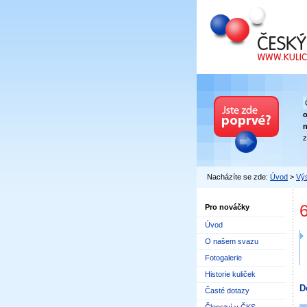
Český kuličkový
n
z
Nacházíte se zde:
Úvod
>
Výs
Pro nováčky
Úvod
O našem svazu
Fotogalerie
Historie kuliček
D
Časté dotazy