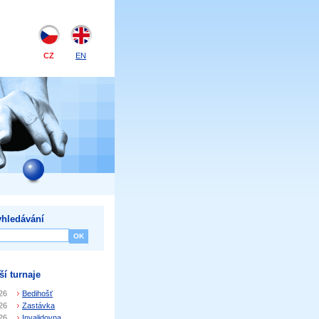
CZ
EN
hledávání
ší turnaje
26
Bedihošť
26
Zastávka
26
Invalidovna