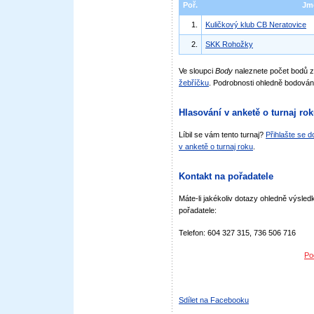
Poř.
Jm
1.
Kuličkový klub CB Neratovice
2.
SKK Rohožky
Ve sloupci
Body
naleznete počet bodů 
žebříčku
. Podrobnosti ohledně bodován
Hlasování v anketě o turnaj ro
Líbil se vám tento turnaj?
Přihlašte se 
v anketě o turnaj roku
.
Kontakt na pořadatele
Máte-li jakékoliv dotazy ohledně výsledk
pořadatele:
Telefon: 604 327 315, 736 506 716
Po
Sdílet na Facebooku