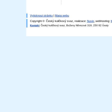
Vytisknout stránku
|
Mapa webu
Copyright © Český kuličkový svaz, realizace:
Nuvio
, webhosting:
Kontakt
:
Český kuličkový svaz, Boženy Němcové 318, 250 82 Úvaly