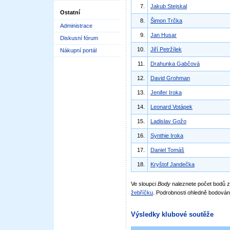
7.
Jakub Stejskal
Ostatní
8.
Šimon Trčka
Administrace
9.
Jan Husar
Diskusní fórum
10.
Jiří Petržílek
Nákupní portál
11.
Drahunka Gabčová
12.
David Grohman
13.
Jenifer Iroka
14.
Leonard Votápek
15.
Ladislav Gožo
16.
Synthie Iroka
17.
Daniel Tomáš
18.
Kryštof Jandečka
Ve sloupci
Body
naleznete počet bodů
žebříčku
. Podrobnosti ohledně bodován
Výsledky klubové soutěže