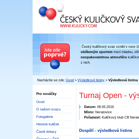
Český kuličkový svaz
Český kuličkový svaz vznikl v roce 1
oblíbeným sportem
mezi mladou, stře
neopakovatelnou atmosféru
kuličko
z nich.
Nacházíte se zde:
Úvod
>
Výsledkové listiny
>
Výsledková listina
Turnaj Open - vý
Pro nováčky
Úvod
Datum:
08.05.2016
O našem svazu
Místo:
Neratovice
Fotogalerie
Pořadatel:
Kuličkový klub CB Nerat
Historie kuliček
Dospělí - výsledková listina
Časté dotazy