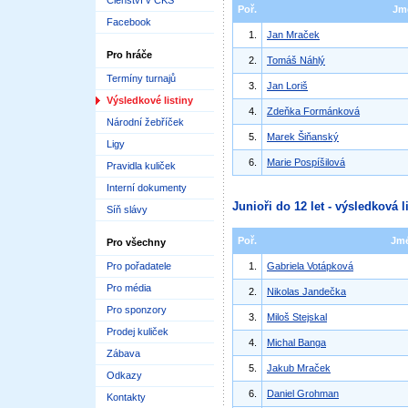
Členství v ČKS
Poř.
Jm
Facebook
1.
Jan Mraček
Pro hráče
2.
Tomáš Náhlý
Termíny turnajů
3.
Jan Loriš
Výsledkové listiny
4.
Zdeňka Formánková
Národní žebříček
5.
Marek Šiňanský
Ligy
6.
Marie Pospíšilová
Pravidla kuliček
Interní dokumenty
Junioři do 12 let - výsledková l
Síň slávy
Poř.
Jm
Pro všechny
Pro pořadatele
1.
Gabriela Votápková
Pro média
2.
Nikolas Jandečka
Pro sponzory
3.
Miloš Stejskal
Prodej kuliček
4.
Michal Banga
Zábava
5.
Jakub Mraček
Odkazy
6.
Daniel Grohman
Kontakty