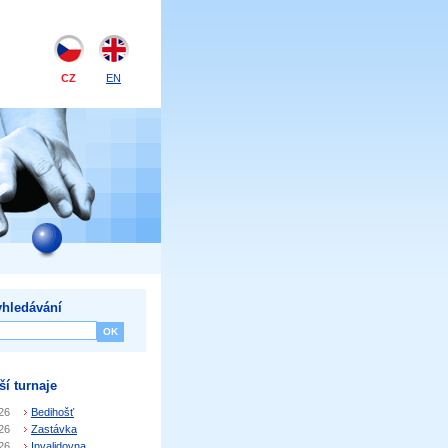
CZ
EN
hledávání
ší turnaje
26
Bedihošť
26
Zastávka
26
Invalidovna