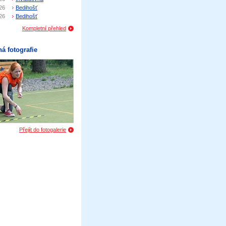
26
Bedihošť
26
Bedihošť
Kompletní přehled
á fotografie
Přejít do fotogalerie