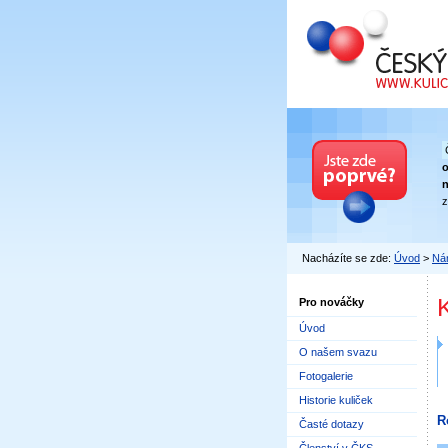
Český kuličkový
n
z
Nacházíte se zde:
Úvod
>
Nár
Pro nováčky
Úvod
O našem svazu
Fotogalerie
Historie kuliček
R
Časté dotazy