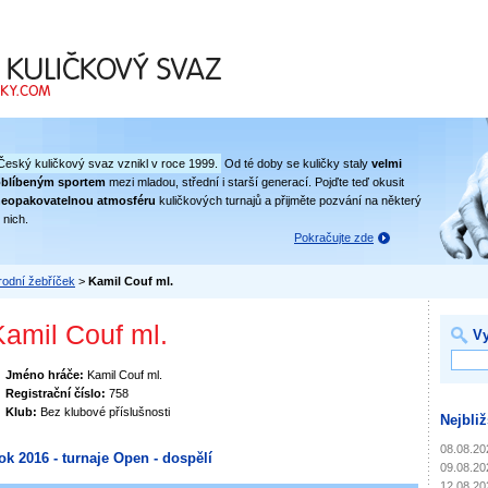
 svaz
Český kuličkový svaz vznikl v roce 1999.
Od té doby se kuličky staly
velmi
oblíbeným sportem
mezi mladou, střední i starší generací. Pojďte teď okusit
eopakovatelnou atmosféru
kuličkových turnajů a přijměte pozvání na některý
 nich.
Pokračujte zde
odní žebříček
>
Kamil Couf ml.
Kamil Couf ml.
Vy
Jméno hráče:
Kamil Couf ml.
Registrační číslo:
758
Klub:
Bez klubové příslušnosti
Nejbliž
08.08.20
ok 2016 - turnaje Open - dospělí
09.08.20
12.08.20