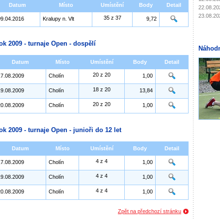
Datum
Místo
Umístění
Body
Detail
22.08.20
23.08.20
35 z 37
09.04.2016
Kralupy n. Vlt
9,72
ok 2009 - turnaje Open - dospělí
Náhodn
Datum
Místo
Umístění
Body
Detail
20 z 20
17.08.2009
Cholín
1,00
18 z 20
19.08.2009
Cholín
13,84
20 z 20
20.08.2009
Cholín
1,00
ok 2009 - turnaje Open - junioři do 12 let
Datum
Místo
Umístění
Body
Detail
4 z 4
17.08.2009
Cholín
1,00
4 z 4
19.08.2009
Cholín
1,00
4 z 4
20.08.2009
Cholín
1,00
Zpět na předchozí stránku