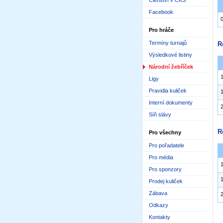
Členství v ČKS
Facebook
Pro hráče
Termíny turnajů
R
Výsledkové listiny
Národní žebříček
Ligy
Pravidla kuliček
Interní dokumenty
Síň slávy
R
Pro všechny
Pro pořadatele
Pro média
Pro sponzory
Prodej kuliček
Zábava
Odkazy
Kontakty