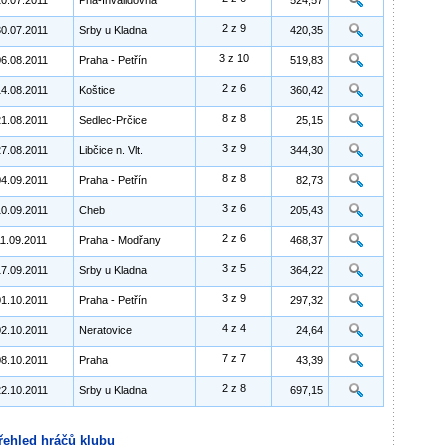
10.07.2011
Pha-Invalidovna
524,57
2 z 9
30.07.2011
Srby u Kladna
420,35
3 z 10
06.08.2011
Praha - Petřín
519,83
2 z 6
14.08.2011
Koštice
360,42
8 z 8
21.08.2011
Sedlec-Prčice
25,15
3 z 9
27.08.2011
Libčice n. Vlt.
344,30
8 z 8
04.09.2011
Praha - Petřín
82,73
3 z 6
10.09.2011
Cheb
205,43
2 z 6
11.09.2011
Praha - Modřany
468,37
3 z 5
17.09.2011
Srby u Kladna
364,22
3 z 9
01.10.2011
Praha - Petřín
297,32
4 z 4
02.10.2011
Neratovice
24,64
7 z 7
08.10.2011
Praha
43,39
2 z 8
22.10.2011
Srby u Kladna
697,15
řehled hráčů klubu