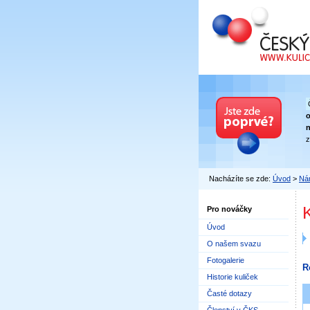
Český kuličkový
n
z
Nacházíte se zde:
Úvod
>
Nár
Pro nováčky
Úvod
O našem svazu
Fotogalerie
R
Historie kuliček
Časté dotazy