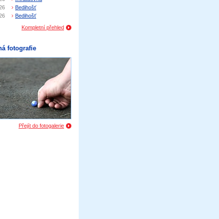
26
Bedihošť
26
Bedihošť
Kompletní přehled
á fotografie
Přejít do fotogalerie