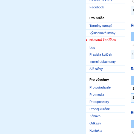
Členství v ČKS
Facebook
Pro hráče
R
Termíny turnajů
Výsledkové listiny
Národní žebříček
Ligy
Pravidla kuliček
Interní dokumenty
R
Síň slávy
Pro všechny
Pro pořadatele
Pro média
Pro sponzory
Prodej kuliček
R
Zábava
Odkazy
Kontakty