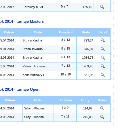
5 z 7
02.09.2017
Kralupy n. Vlt
125,15
ok 2014 - turnaje Masters
Datum
Místo
Umístění
Body
Detail
8 z 13
05.04.2014
Srby u Kladna
723,24
8 z 15
19.04.2014
Praha-Invalido.
846,07
6 z 13
03.05.2014
Srby u Kladna
1054,78
7 z 12
21.06.2014
Rakovník - nám.
959,43
10 z 10
30.08.2014
Konstantinovy L
331,98
ok 2014 - turnaje Open
Datum
Místo
Umístění
Body
Detail
7 z 9
24.05.2014
Srby u Kladna
114,82
7 z 11
23.08.2014
Srby u Kladna
216,00