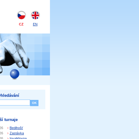
CZ
EN
hledávání
ší turnaje
26
Bedihošť
26
Zastávka
26
Invalidovna