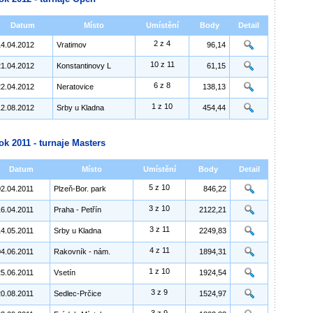
Datum
Místo
Umístění
Body
Detail
2 z 4
14.04.2012
Vratimov
96,14
10 z 11
21.04.2012
Konstantinovy L
61,15
6 z 8
22.04.2012
Neratovice
138,13
1 z 10
12.08.2012
Srby u Kladna
454,44
ok 2011 - turnaje Masters
Datum
Místo
Umístění
Body
Detail
5 z 10
02.04.2011
Plzeň-Bor. park
846,22
3 z 10
16.04.2011
Praha - Petřín
2122,21
3 z 11
14.05.2011
Srby u Kladna
2249,83
4 z 11
04.06.2011
Rakovník - nám.
1894,31
1 z 10
25.06.2011
Vsetín
1924,54
3 z 9
20.08.2011
Sedlec-Prčice
1524,97