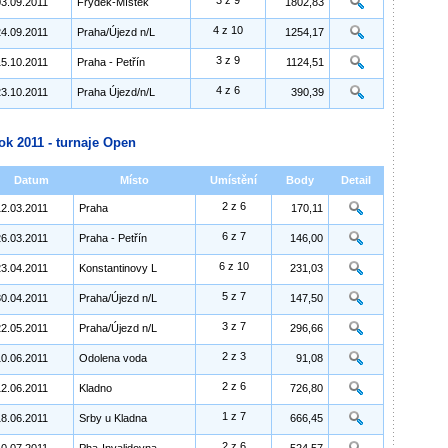
3 z 9
03.09.2011
Frýdek-Místek
1802,83
4 z 10
24.09.2011
Praha/Újezd n/L
1254,17
3 z 9
15.10.2011
Praha - Petřín
1124,51
4 z 6
23.10.2011
Praha Újezd/n/L
390,39
ok 2011 - turnaje Open
Datum
Místo
Umístění
Body
Detail
2 z 6
12.03.2011
Praha
170,11
6 z 7
26.03.2011
Praha - Petřín
146,00
6 z 10
23.04.2011
Konstantinovy L
231,03
5 z 7
30.04.2011
Praha/Újezd n/L
147,50
3 z 7
22.05.2011
Praha/Újezd n/L
296,66
2 z 3
10.06.2011
Odolena voda
91,08
2 z 6
12.06.2011
Kladno
726,80
1 z 7
18.06.2011
Srby u Kladna
666,45
2 z 6