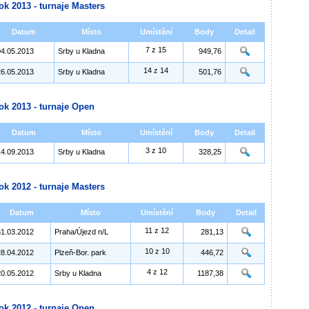
ok 2013 - turnaje Masters
Datum
Místo
Umístění
Body
Detail
7 z 15
04.05.2013
Srby u Kladna
949,76
14 z 14
26.05.2013
Srby u Kladna
501,76
ok 2013 - turnaje Open
Datum
Místo
Umístění
Body
Detail
3 z 10
14.09.2013
Srby u Kladna
328,25
ok 2012 - turnaje Masters
Datum
Místo
Umístění
Body
Detail
11 z 12
31.03.2012
Praha/Újezd n/L
281,13
10 z 10
28.04.2012
Plzeň-Bor. park
446,72
4 z 12
20.05.2012
Srby u Kladna
1187,38
ok 2012 - turnaje Open