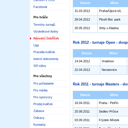
Členství v ČKS
Datum
Místo
Facebook
31.03.2012
Praha/Újezd n/L
Pro hráče
28.04.2012
Plzeň-Bor. park
Termíny turnajů
20.05.2012
Srby u Kladna
Výsledkové listiny
Národní žebříček
Rok 2012 - turnaje Open - dosp
Ligy
Pravidla kuliček
Datum
Místo
Interní dokumenty
14.04.2012
Vratimov
Síň slávy
22.04.2012
Neratovice
Pro všechny
Pro pořadatele
Rok 2011 - turnaje Masters - do
Pro média
Datum
Místo
Pro sponzory
16.04.2011
Praha - Petřín
Prodej kuliček
Zábava
20.08.2011
Sedlec-Prčice
Odkazy
03.09.2011
Frýdek-Místek
Kontakty