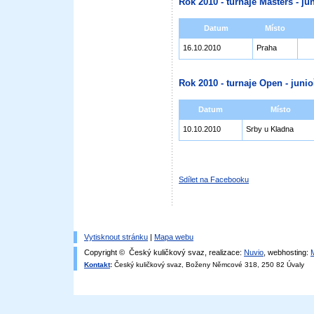
Rok 2010 - turnaje Masters - jun
Datum
Místo
16.10.2010
Praha
Rok 2010 - turnaje Open - junioř
Datum
Místo
10.10.2010
Srby u Kladna
Sdílet na Facebooku
Vytisknout stránku
|
Mapa webu
Copyright © Český kuličkový svaz, realizace:
Nuvio
, webhosting:
Kontakt
:
Český kuličkový svaz, Boženy Němcové 318, 250 82 Úvaly