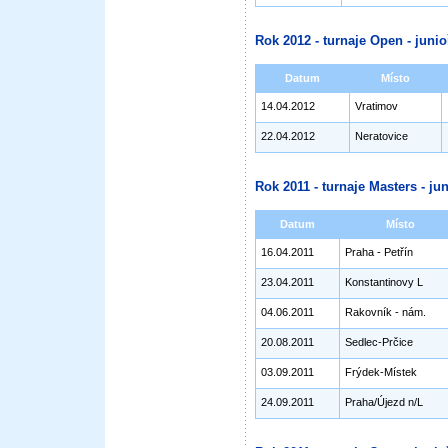
Rok 2012 - turnaje Open - junioř
Datum
Místo
14.04.2012
Vratimov
22.04.2012
Neratovice
Rok 2011 - turnaje Masters - jun
Datum
Místo
16.04.2011
Praha - Petřín
23.04.2011
Konstantinovy L
04.06.2011
Rakovník - nám.
20.08.2011
Sedlec-Prčice
03.09.2011
Frýdek-Místek
24.09.2011
Praha/Újezd n/L