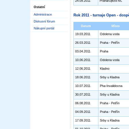
24.09.2011
Praha/Újezd n/L
Ostatní
Administrace
Rok 2011 - turnaje Open - dospě
Diskusní fórum
Datum
Místo
Nákupní portál
19.03.2011
Odolena voda
26.03.2011
Praha - Petřín
03.04.2011
Praha
10.06.2011
Odolena voda
12.06.2011
Kladno
18.06.2011
Srby u Kladna
10.07.2011
Pha-Invalidovna
30.07.2011
Srby u Kladna
06.08.2011
Praha - Petřín
04.09.2011
Praha - Petřín
17.09.2011
Srby u Kladna