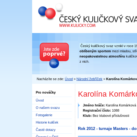
Český kuličkový svaz
Český kuličkový svaz vznikl v roce 1
oblíbeným sportem
mezi mladou, stře
neopakovatelnou atmosféru
kuličko
z nich.
Nacházíte se zde:
Úvod
>
Národní žebříček
>
Karolína Komárko
Karolína Komárk
Pro nováčky
Úvod
Jméno hráče:
Karolína Komárková
O našem svazu
Registrační číslo:
1088
Fotogalerie
Klub:
Bez klubové příslušnosti
Historie kuliček
Rok 2012 - turnaje Masters - do
Časté dotazy