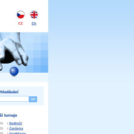
CZ
EN
hledávání
ší turnaje
26
Bedihošť
26
Zastávka
26
Invalidovna