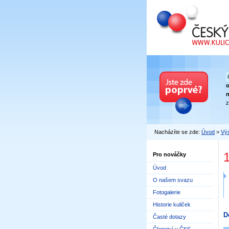
Český kuličkový
n
z
Nacházíte se zde:
Úvod
>
Výs
Pro nováčky
Úvod
O našem svazu
Fotogalerie
Historie kuliček
D
Časté dotazy