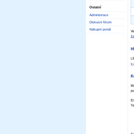
Ostatní
Administrace
Diskusní fórum
Nákupní portál
Ve
že
H
Lí
v 
K
Má
po
Em
Te