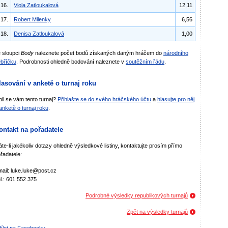
16.
Viola Zatloukalová
12,11
17.
Robert Milenky
6,56
18.
Denisa Zatloukalová
1,00
 sloupci
Body
naleznete počet bodů získaných daným hráčem do
národního
bříčku
. Podrobnosti ohledně bodování naleznete v
soutěžním řádu
.
lasování v anketě o turnaj roku
bil se vám tento turnaj?
Přihlašte se do svého hráčského účtu
a
hlasujte pro něj
anketě o turnaj roku
.
ontakt na pořadatele
te-li jakékoliv dotazy ohledně výsledkové listiny, kontaktujte prosím přímo
řadatele:
ail: luke.luke@post.cz
l.: 601 552 375
Podrobné výsledky republikových turnajů
Zpět na výsledky turnajů