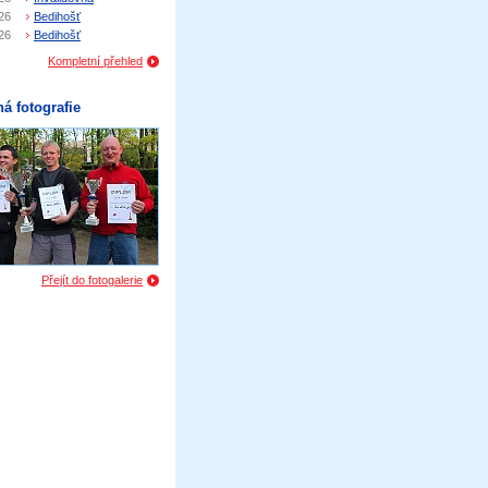
26
Bedihošť
26
Bedihošť
Kompletní přehled
á fotografie
Přejít do fotogalerie