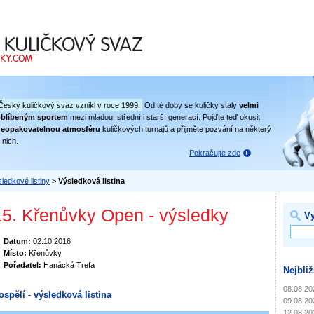
 svaz
Český kuličkový svaz vznikl v roce 1999.
Od té doby se kuličky staly
velmi
oblíbeným sportem
mezi mladou, střední i starší generací. Pojďte teď okusit
eopakovatelnou atmosféru
kuličkových turnajů a přijměte pozvání na některý
 nich.
Pokračujte zde
ledkové listiny
>
Výsledková listina
15. Křenůvky Open - výsledky
Vy
Datum:
02.10.2016
Místo:
Křenůvky
Pořadatel:
Hanácká Trefa
Nejbliž
08.08.20
ospělí - výsledková listina
09.08.20
12.08.20