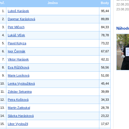
Poř.
Jméno
Body
22.08.20
23.08.20
1.
Luboš Karásek
95,44
2.
Dagmar Karásková
89,89
3.
Petr Mlčoch
84,33
Náhodn
4.
Lukáš Vlček
78,78
5.
Pavel Kotyza
73,22
6.
Igor Čermák
67,67
7.
Viktor Harásek
62,11
8.
Eva Růžičková
56,56
9.
Marie Losíková
51,00
10.
Lenka Vysloužilová
45,44
11.
Zdislav Sekanina
39,89
12.
Petra Košková
34,33
13.
Martin Zatloukal
28,78
14.
Slávka Harásková
23,22
15.
Libor Vysloužil
17,67