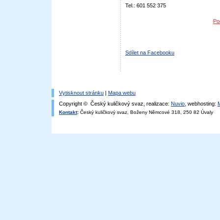
Tel.: 601 552 375
Po
Sdílet na Facebooku
Vytisknout stránku
|
Mapa webu
Copyright © Český kuličkový svaz, realizace:
Nuvio
, webhosting:
Kontakt
:
Český kuličkový svaz, Boženy Němcové 318, 250 82 Úvaly