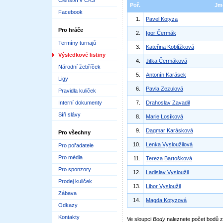
Členství v ČKS
Poř.
Jm
Facebook
1.
Pavel Kotyza
Pro hráče
2.
Igor Čermák
Termíny turnajů
3.
Kateřina Koblížková
Výsledkové listiny
4.
Jitka Čermáková
Národní žebříček
5.
Antonín Karásek
Ligy
6.
Pavla Zezulová
Pravidla kuliček
Interní dokumenty
7.
Drahoslav Zavadil
Síň slávy
8.
Marie Losíková
9.
Dagmar Karásková
Pro všechny
10.
Lenka Vysloužilová
Pro pořadatele
Pro média
11.
Tereza Bartošková
Pro sponzory
12.
Ladislav Vysloužil
Prodej kuliček
13.
Libor Vysloužil
Zábava
14.
Magda Kotyzová
Odkazy
Kontakty
Ve sloupci
Body
naleznete počet bodů