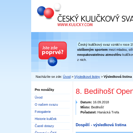
Český kuličkový svaz
Český kuličkový svaz vznikl v roce 1
oblíbeným sportem
mezi mladou, stře
neopakovatelnou atmosféru
kuličko
z nich.
Nacházíte se zde:
Úvod
>
Výsledkové listiny
>
Výsledková listina
8. Bedihošť Open
Pro nováčky
Úvod
Datum:
16.09.2018
O našem svazu
Místo:
Bedihošť
Fotogalerie
Pořadatel:
Hanácká Trefa
Historie kuliček
Dospělí - výsledková listina
Časté dotazy