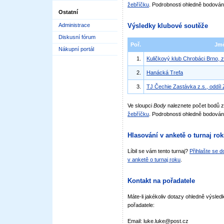
žebříčku
. Podrobnosti ohledně bodován
Ostatní
Administrace
Výsledky klubové soutěže
Diskusní fórum
Poř.
Jm
Nákupní portál
1.
Kuličkový klub Chrobáci Brno, z
2.
Hanácká Trefa
3.
TJ Čechie Zastávka z.s., oddíl
Ve sloupci
Body
naleznete počet bodů 
žebříčku
. Podrobnosti ohledně bodován
Hlasování v anketě o turnaj ro
Líbil se vám tento turnaj?
Přihlašte se 
v anketě o turnaj roku
.
Kontakt na pořadatele
Máte-li jakékoliv dotazy ohledně výsledk
pořadatele:
Email: luke.luke@post.cz