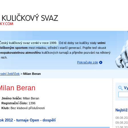
 svaz
Český kuličkový svaz vznikl v roce 1999.
Od té doby se kuličky staly
velmi
oblíbeným sportem
mezi mladou, střední i starší generací. Pojďte teď okusit
eopakovatelnou atmosféru
kuličkových turnajů a přijměte pozvání na některý
 nich.
Pokračujte zde
odní žebříček
>
Milan Beran
Milan Beran
Vy
Jméno hráče:
Milan Beran
Registrační číslo:
1396
Klub:
Bez klubové příslušnosti
Nejbliž
08.08.20
ok 2012 - turnaje Open - dospělí
09.08.20
12.08.20