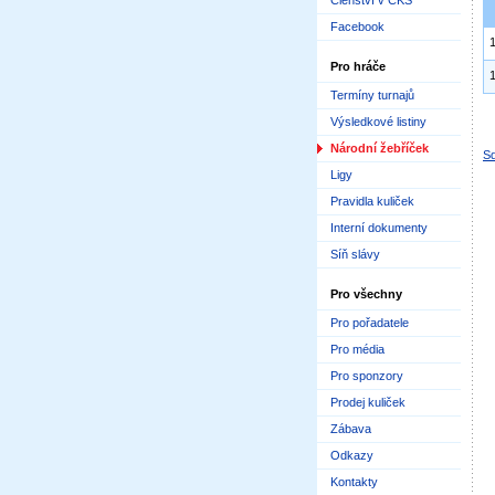
Členství v ČKS
Facebook
Pro hráče
Termíny turnajů
Výsledkové listiny
Národní žebříček
Sd
Ligy
Pravidla kuliček
Interní dokumenty
Síň slávy
Pro všechny
Pro pořadatele
Pro média
Pro sponzory
Prodej kuliček
Zábava
Odkazy
Kontakty