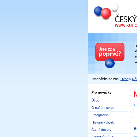
Český kuličkový
n
z
Nacházíte se zde:
Úvod
>
Nár
Pro nováčky
Úvod
O našem svazu
Fotogalerie
Historie kuliček
R
Časté dotazy