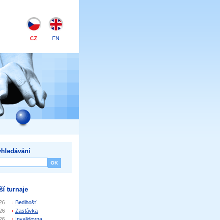
CZ
EN
hledávání
ší turnaje
26
Bedihošť
26
Zastávka
26
Invalidovna