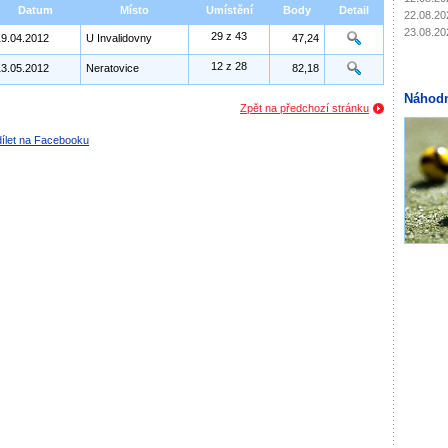
Datum
Místo
Umístění
Body
Detail
22.08.20
23.08.20
29 z 43
19.04.2012
U Invalidovny
47,24
12 z 28
13.05.2012
Neratovice
82,18
Náhodn
Zpět na předchozí stránku
ílet na Facebooku