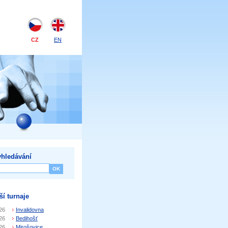
CZ
EN
hledávání
ší turnaje
26
Invalidovna
26
Bedihošť
26
Mirošovice