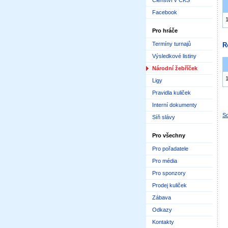
Členství v ČKS
Facebook
Pro hráče
Termíny turnajů
R
Výsledkové listiny
Národní žebříček
Ligy
Pravidla kuliček
Interní dokumenty
Sd
Síň slávy
Pro všechny
Pro pořadatele
Pro média
Pro sponzory
Prodej kuliček
Zábava
Odkazy
Kontakty