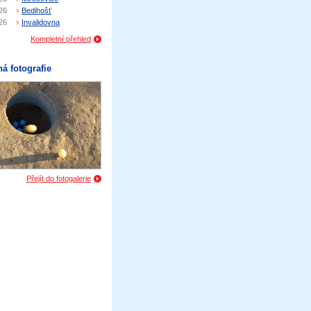
26
Bedihošť
26
Invalidovna
Kompletní přehled
á fotografie
Přejít do fotogalerie