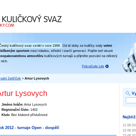
 svaz
Český kuličkový svaz vznikl v roce 1999.
Od té doby se kuličky staly
velmi
oblíbeným sportem
mezi mladou, střední i starší generací. Pojďte teď okusit
eopakovatelnou atmosféru
kuličkových turnajů a přijměte pozvání na některý
 nich.
Pokračujte zde
odní žebříček
>
Artur Lysovych
Artur Lysovych
Vy
Jméno hráče:
Artur Lysovych
Registrační číslo:
1402
Klub:
Bez klubové příslušnosti
Nejbliž
12.08.20
ok 2012 - turnaje Open - dospělí
22.08.20
23.08.20