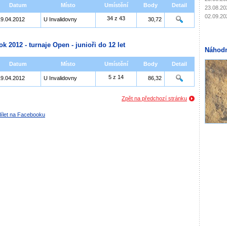
Datum
Místo
Umístění
Body
Detail
23.08.20
02.09.20
34 z 43
19.04.2012
U Invalidovny
30,72
ok 2012 - turnaje Open - junioři do 12 let
Náhodn
Datum
Místo
Umístění
Body
Detail
5 z 14
19.04.2012
U Invalidovny
86,32
Zpět na předchozí stránku
ílet na Facebooku