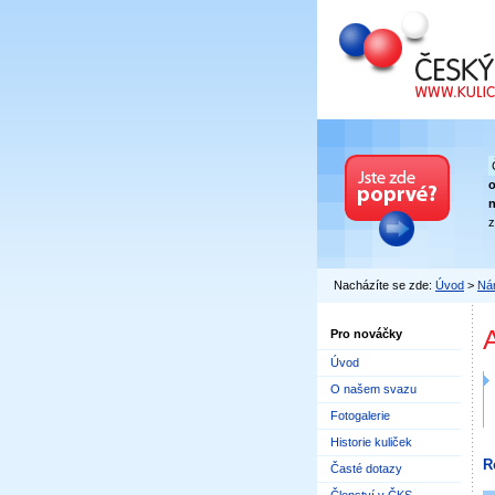
Český kuličkový
n
z
Nacházíte se zde:
Úvod
>
Nár
Pro nováčky
Úvod
O našem svazu
Fotogalerie
Historie kuliček
R
Časté dotazy