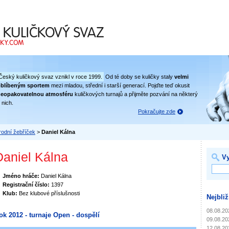
 svaz
Český kuličkový svaz vznikl v roce 1999.
Od té doby se kuličky staly
velmi
oblíbeným sportem
mezi mladou, střední i starší generací. Pojďte teď okusit
eopakovatelnou atmosféru
kuličkových turnajů a přijměte pozvání na některý
 nich.
Pokračujte zde
odní žebříček
>
Daniel Kálna
Daniel Kálna
Vy
Jméno hráče:
Daniel Kálna
Registrační číslo:
1397
Klub:
Bez klubové příslušnosti
Nejbliž
08.08.20
ok 2012 - turnaje Open - dospělí
09.08.20
12.08.20