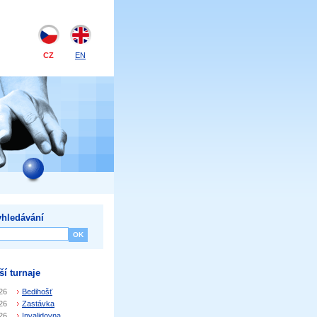
CZ
EN
hledávání
ší turnaje
26
Bedihošť
26
Zastávka
26
Invalidovna