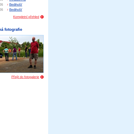
26
Bedihošť
26
Bedihošť
Kompletní přehled
á fotografie
Přejít do fotogalerie