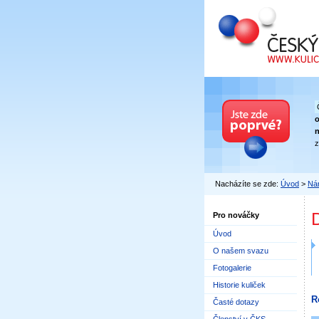
Český kuličkový
n
z
Nacházíte se zde:
Úvod
>
Nár
Pro nováčky
Úvod
O našem svazu
Fotogalerie
Historie kuliček
R
Časté dotazy