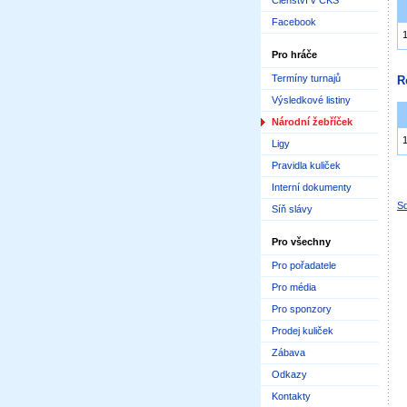
Členství v ČKS
Facebook
Pro hráče
Termíny turnajů
R
Výsledkové listiny
Národní žebříček
Ligy
Pravidla kuliček
Interní dokumenty
Sd
Síň slávy
Pro všechny
Pro pořadatele
Pro média
Pro sponzory
Prodej kuliček
Zábava
Odkazy
Kontakty