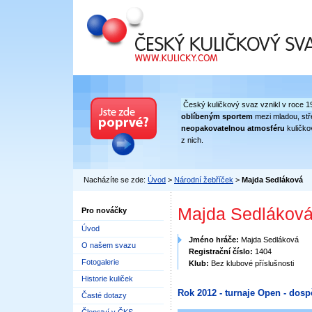
Český kuličkový svaz
Český kuličkový svaz vznikl v roce 1
oblíbeným sportem
mezi mladou, stře
neopakovatelnou atmosféru
kuličko
z nich.
Nacházíte se zde:
Úvod
>
Národní žebříček
>
Majda Sedláková
Majda Sedlákov
Pro nováčky
Úvod
Jméno hráče:
Majda Sedláková
O našem svazu
Registrační číslo:
1404
Fotogalerie
Klub:
Bez klubové příslušnosti
Historie kuliček
Rok 2012 - turnaje Open - dosp
Časté dotazy