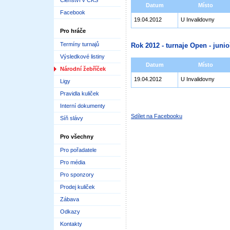
Členství v ČKS
Datum
Místo
Facebook
19.04.2012
U Invalidovny
Pro hráče
Termíny turnajů
Rok 2012 - turnaje Open - junioř
Výsledkové listiny
Datum
Místo
Národní žebříček
19.04.2012
U Invalidovny
Ligy
Pravidla kuliček
Interní dokumenty
Sdílet na Facebooku
Síň slávy
Pro všechny
Pro pořadatele
Pro média
Pro sponzory
Prodej kuliček
Zábava
Odkazy
Kontakty