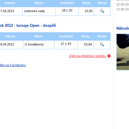
Datum
Místo
Umístění
Body
Detail
22.08.20
23.08.20
18 z 20
17.04.2013
Letenské sady
15,50
ok 2012 - turnaje Open - dospělí
Náhodn
Datum
Místo
Umístění
Body
Detail
27 z 43
19.04.2012
U Invalidovny
53,84
Zpět na předchozí stránku
ílet na Facebooku