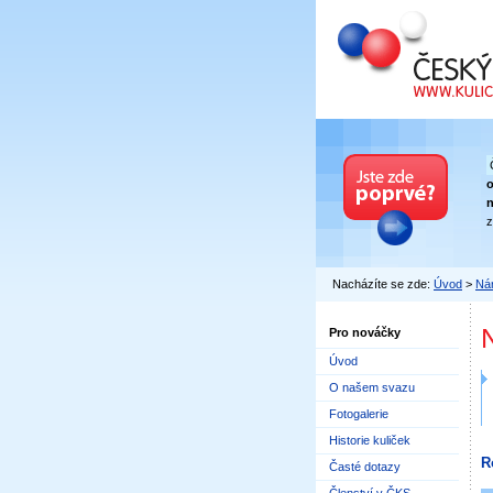
Český kuličkový
n
z
Nacházíte se zde:
Úvod
>
Nár
Pro nováčky
Úvod
O našem svazu
Fotogalerie
Historie kuliček
R
Časté dotazy