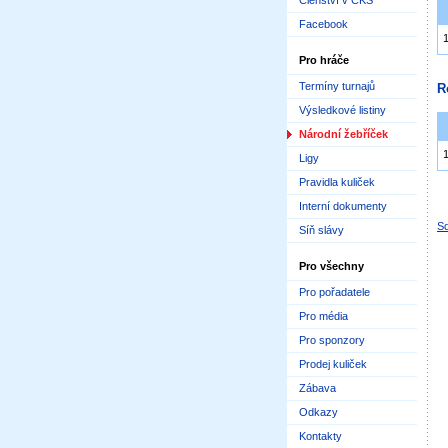
Členství v ČKS
Facebook
Pro hráče
Termíny turnajů
R
Výsledkové listiny
Národní žebříček
Ligy
Pravidla kuliček
Interní dokumenty
Sd
Síň slávy
Pro všechny
Pro pořadatele
Pro média
Pro sponzory
Prodej kuliček
Zábava
Odkazy
Kontakty