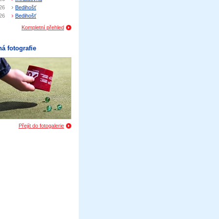
26
Bedihošť
26
Bedihošť
Kompletní přehled
á fotografie
Přejít do fotogalerie