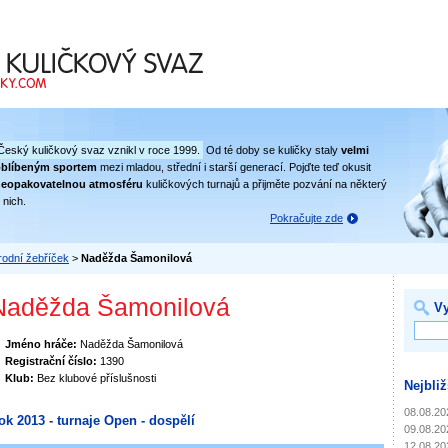
 svaz
Český kuličkový svaz vznikl v roce 1999.
Od té doby se kuličky staly
velmi
oblíbeným sportem
mezi mladou, střední i starší generací. Pojďte teď okusit
eopakovatelnou atmosféru
kuličkových turnajů a přijměte pozvání na některý
 nich.
Pokračujte zde
odní žebříček
>
Naděžda Šamonilová
Naděžda Šamonilová
Vy
Jméno hráče:
Naděžda Šamonilová
Registrační číslo:
1390
Klub:
Bez klubové příslušnosti
Nejbliž
08.08.20
ok 2013 - turnaje Open - dospělí
09.08.20
12.08.20