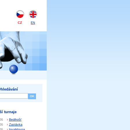
CZ
EN
hledávání
ší turnaje
26
Bedihošť
26
Zastávka
26
Invalidovna