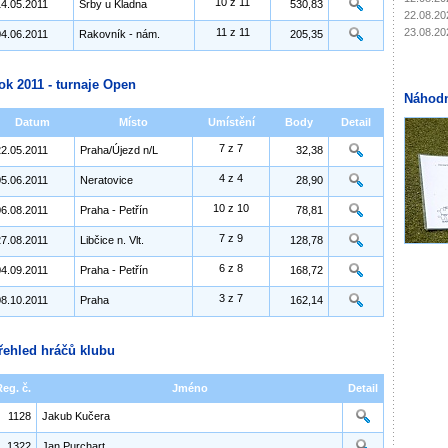
10 z 11
14.05.2011
Srby u Kladna
530,83
22.08.20
23.08.20
11 z 11
04.06.2011
Rakovník - nám.
205,35
ok 2011 - turnaje Open
Náhodn
Datum
Místo
Umístění
Body
Detail
7 z 7
22.05.2011
Praha/Újezd n/L
32,38
4 z 4
05.06.2011
Neratovice
28,90
10 z 10
06.08.2011
Praha - Petřín
78,81
7 z 9
27.08.2011
Libčice n. Vlt.
128,78
6 z 8
04.09.2011
Praha - Petřín
168,72
3 z 7
08.10.2011
Praha
162,14
řehled hráčů klubu
Reg. č.
Jméno
Detail
1128
Jakub Kučera
1322
Jan Purchart