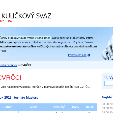
 svaz
Český kuličkový svaz vznikl v roce 1999.
Od té doby se kuličky staly
velmi
oblíbeným sportem
mezi mladou, střední i starší generací. Pojďte teď okusit
eopakovatelnou atmosféru
kuličkových turnajů a přijměte pozvání na některý
 nich.
Pokračujte zde
odní žebříček
>
CVRČCI
CVRČCI
Vy
Zde naleznete výsledky, kterých v teamové soutěži dosáhl klub CVRČCI.
Nejbliž
ok 2011 - turnaje Masters
08.08.20
Datum
Místo
Umístění
Body
Detail
09.08.20
12.08.20