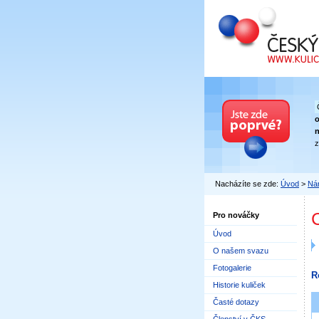
Český kuličkový
n
z
Nacházíte se zde:
Úvod
>
Nár
Pro nováčky
Úvod
O našem svazu
Fotogalerie
R
Historie kuliček
Časté dotazy