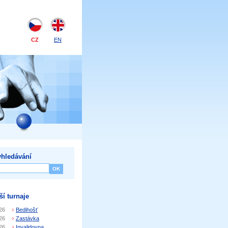
CZ
EN
hledávání
ší turnaje
26
Bedihošť
26
Zastávka
26
Invalidovna