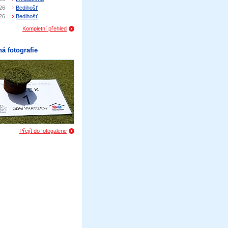
26
Bedihošť
26
Bedihošť
Kompletní přehled
á fotografie
Přejít do fotogalerie