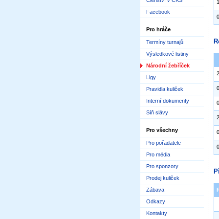
Členství v ČKS
Facebook
Pro hráče
R
Termíny turnajů
Výsledkové listiny
Národní žebříček
Ligy
Pravidla kuliček
Interní dokumenty
Síň slávy
Pro všechny
Pro pořadatele
Pro média
Pro sponzory
P
Prodej kuliček
Zábava
Odkazy
Kontakty