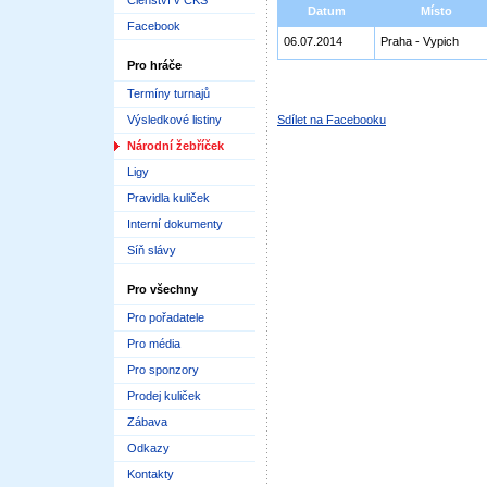
Členství v ČKS
Datum
Místo
Facebook
06.07.2014
Praha - Vypich
Pro hráče
Termíny turnajů
Výsledkové listiny
Sdílet na Facebooku
Národní žebříček
Ligy
Pravidla kuliček
Interní dokumenty
Síň slávy
Pro všechny
Pro pořadatele
Pro média
Pro sponzory
Prodej kuliček
Zábava
Odkazy
Kontakty