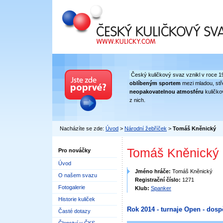
Český kuličkový svaz
Český kuličkový svaz vznikl v roce 1
oblíbeným sportem
mezi mladou, stře
neopakovatelnou atmosféru
kuličko
z nich.
Nacházíte se zde:
Úvod
>
Národní žebříček
>
Tomáš Kněnický
Tomáš Kněnický
Pro nováčky
Úvod
Jméno hráče:
Tomáš Kněnický
O našem svazu
Registrační číslo:
1271
Fotogalerie
Klub:
Spanker
Historie kuliček
Rok 2014 - turnaje Open - dosp
Časté dotazy