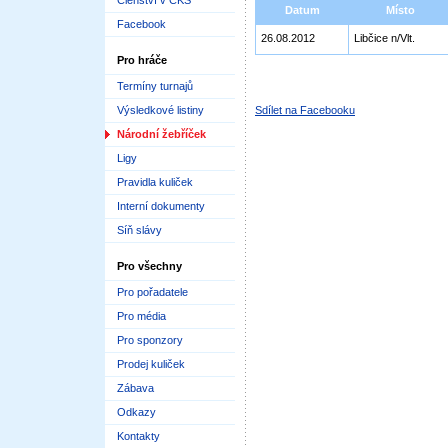
Členství v ČKS
Datum
Místo
Facebook
26.08.2012
Libčice n/Vlt.
Pro hráče
Termíny turnajů
Výsledkové listiny
Sdílet na Facebooku
Národní žebříček
Ligy
Pravidla kuliček
Interní dokumenty
Síň slávy
Pro všechny
Pro pořadatele
Pro média
Pro sponzory
Prodej kuliček
Zábava
Odkazy
Kontakty