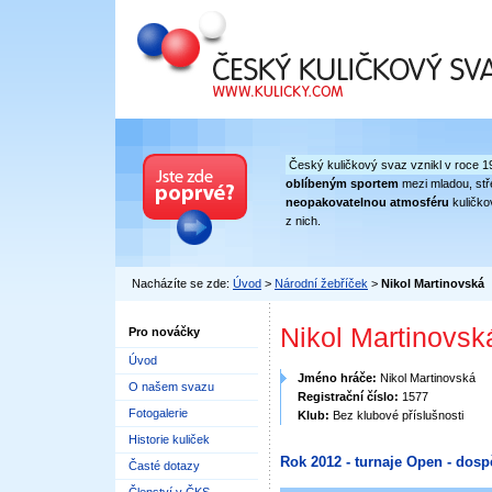
Český kuličkový svaz
Český kuličkový svaz vznikl v roce 1
oblíbeným sportem
mezi mladou, stře
neopakovatelnou atmosféru
kuličko
z nich.
Nacházíte se zde:
Úvod
>
Národní žebříček
>
Nikol Martinovská
Nikol Martinovsk
Pro nováčky
Úvod
Jméno hráče:
Nikol Martinovská
O našem svazu
Registrační číslo:
1577
Fotogalerie
Klub:
Bez klubové příslušnosti
Historie kuliček
Rok 2012 - turnaje Open - dosp
Časté dotazy