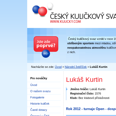
Český kuličkový svaz
Český kuličkový svaz vznikl v roce 1
oblíbeným sportem
mezi mladou, stře
neopakovatelnou atmosféru
kuličko
z nich.
Nacházíte se zde:
Úvod
>
Národní žebříček
>
Lukáš Kurtin
Lukáš Kurtin
Pro nováčky
Úvod
Jméno hráče:
Lukáš Kurtin
O našem svazu
Registrační číslo:
1576
Fotogalerie
Klub:
Bez klubové příslušnosti
Historie kuliček
Rok 2012 - turnaje Open - dosp
Časté dotazy