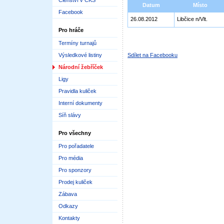
Členství v ČKS
Datum
Místo
Facebook
26.08.2012
Libčice n/Vlt.
Pro hráče
Termíny turnajů
Výsledkové listiny
Sdílet na Facebooku
Národní žebříček
Ligy
Pravidla kuliček
Interní dokumenty
Síň slávy
Pro všechny
Pro pořadatele
Pro média
Pro sponzory
Prodej kuliček
Zábava
Odkazy
Kontakty