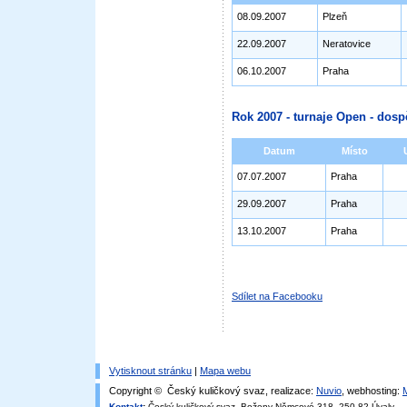
08.09.2007
Plzeň
22.09.2007
Neratovice
06.10.2007
Praha
Rok 2007 - turnaje Open - dosp
Datum
Místo
07.07.2007
Praha
29.09.2007
Praha
13.10.2007
Praha
Sdílet na Facebooku
Vytisknout stránku
|
Mapa webu
Copyright © Český kuličkový svaz, realizace:
Nuvio
, webhosting:
Kontakt
:
Český kuličkový svaz, Boženy Němcové 318, 250 82 Úvaly