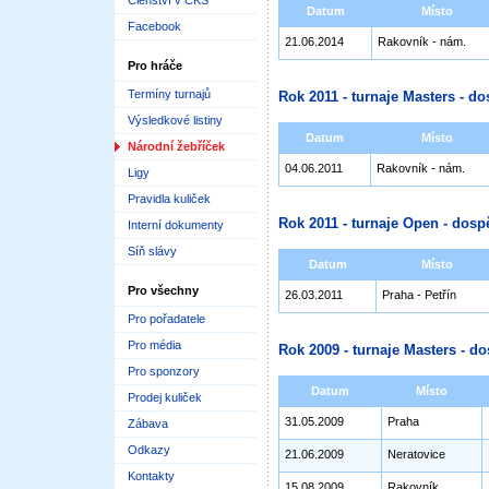
Členství v ČKS
Datum
Místo
Facebook
21.06.2014
Rakovník - nám.
Pro hráče
Termíny turnajů
Rok 2011 - turnaje Masters - do
Výsledkové listiny
Datum
Místo
Národní žebříček
04.06.2011
Rakovník - nám.
Ligy
Pravidla kuliček
Rok 2011 - turnaje Open - dospě
Interní dokumenty
Síň slávy
Datum
Místo
Pro všechny
26.03.2011
Praha - Petřín
Pro pořadatele
Pro média
Rok 2009 - turnaje Masters - do
Pro sponzory
Datum
Místo
Prodej kuliček
31.05.2009
Praha
Zábava
Odkazy
21.06.2009
Neratovice
Kontakty
15.08.2009
Rakovník