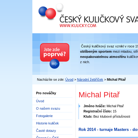
Český kuličkový svaz
Český kuličkový svaz vznikl v roce 1
oblíbeným sportem
mezi mladou, stře
neopakovatelnou atmosféru
kuličko
z nich.
Nacházíte se zde:
Úvod
>
Národní žebříček
>
Michal Pitař
Michal Pitař
Pro nováčky
Úvod
Jméno hráče:
Michal Pitař
O našem svazu
Registrační číslo:
15
Fotogalerie
Klub:
Bez klubové příslušnosti
Historie kuliček
Rok 2014 - turnaje Masters - do
Časté dotazy