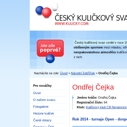
Český kuličkový svaz
Český kuličkový svaz vznikl v roce 1
oblíbeným sportem
mezi mladou, stře
neopakovatelnou atmosféru
kuličko
z nich.
Nacházíte se zde:
Úvod
>
Národní žebříček
>
Ondřej Čejka
Ondřej Čejka
Pro nováčky
Úvod
Jméno hráče:
Ondřej Čejka
O našem svazu
Registrační číslo:
64
Fotogalerie
Klub:
Kuličkový klub CB Neratovice
Historie kuliček
Rok 2014 - turnaje Open - dosp
Časté dotazy