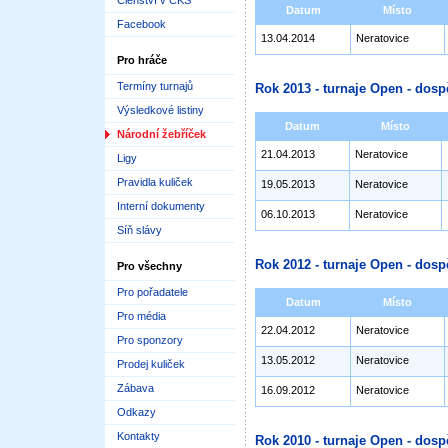
Členství v ČKS
Datum
Místo
Facebook
13.04.2014
Neratovice
Pro hráče
Termíny turnajů
Rok 2013 - turnaje Open - dosp
Výsledkové listiny
Datum
Místo
Národní žebříček
21.04.2013
Neratovice
Ligy
Pravidla kuliček
19.05.2013
Neratovice
Interní dokumenty
06.10.2013
Neratovice
Síň slávy
Rok 2012 - turnaje Open - dosp
Pro všechny
Pro pořadatele
Datum
Místo
Pro média
22.04.2012
Neratovice
Pro sponzory
13.05.2012
Neratovice
Prodej kuliček
Zábava
16.09.2012
Neratovice
Odkazy
Kontakty
Rok 2010 - turnaje Open - dosp