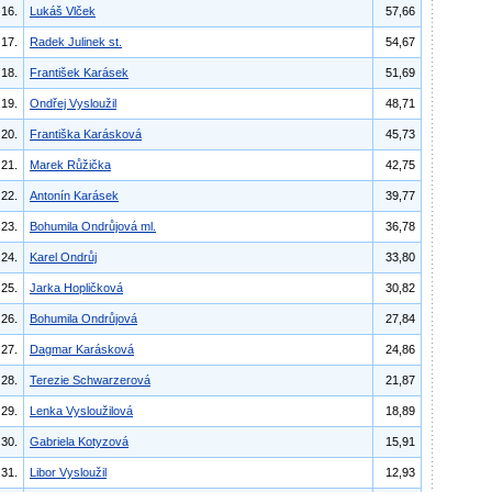
16.
Lukáš Vlček
57,66
17.
Radek Julinek st.
54,67
18.
František Karásek
51,69
19.
Ondřej Vysloužil
48,71
20.
Františka Karásková
45,73
21.
Marek Růžička
42,75
22.
Antonín Karásek
39,77
23.
Bohumila Ondrůjová ml.
36,78
24.
Karel Ondrůj
33,80
25.
Jarka Hopličková
30,82
26.
Bohumila Ondrůjová
27,84
27.
Dagmar Karásková
24,86
28.
Terezie Schwarzerová
21,87
29.
Lenka Vysloužilová
18,89
30.
Gabriela Kotyzová
15,91
31.
Libor Vysloužil
12,93