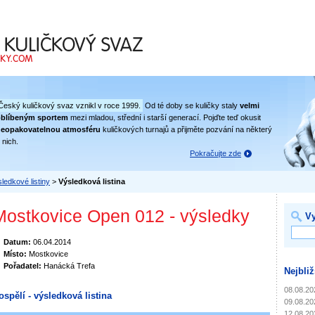
 svaz
Český kuličkový svaz vznikl v roce 1999.
Od té doby se kuličky staly
velmi
oblíbeným sportem
mezi mladou, střední i starší generací. Pojďte teď okusit
eopakovatelnou atmosféru
kuličkových turnajů a přijměte pozvání na některý
 nich.
Pokračujte zde
ledkové listiny
>
Výsledková listina
Mostkovice Open 012 - výsledky
Vy
Datum:
06.04.2014
Místo:
Mostkovice
Pořadatel:
Hanácká Trefa
Nejbliž
08.08.20
ospělí - výsledková listina
09.08.20
12.08.20