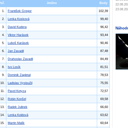
Poř.
Jméno
Body
22.08.20
23.08.20
1.
František Gregor
102,39
2.
Lenka Kosková
99,40
3.
David Kudera
96,42
Náhodn
4.
Viktor Harásek
93,44
5.
Luboš Karásek
90,46
6.
Jan Zavadil
87,48
7.
Drahoslav Zavadil
84,49
8.
Ivo Losík
81,51
9.
Dominik Zapletal
78,53
10.
Ladislav Vysloužil
75,55
11.
Pavel Kotyza
72,57
12.
Robin Konšel
69,58
13.
Radek Julinek
66,60
14.
Lenka Koldová
63,62
15.
Martin Malík
60,64