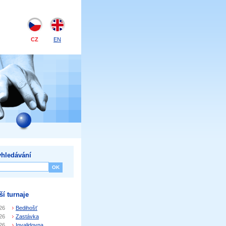
CZ
EN
hledávání
ší turnaje
26
Bedihošť
26
Zastávka
26
Invalidovna