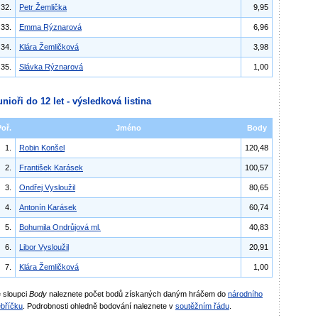
32.
Petr Žemlička
9,95
33.
Emma Rýznarová
6,96
34.
Klára Žemličková
3,98
35.
Slávka Rýznarová
1,00
unioři do 12 let - výsledková listina
Poř.
Jméno
Body
1.
Robin Konšel
120,48
2.
František Karásek
100,57
3.
Ondřej Vysloužil
80,65
4.
Antonín Karásek
60,74
5.
Bohumila Ondrůjová ml.
40,83
6.
Libor Vysloužil
20,91
7.
Klára Žemličková
1,00
 sloupci
Body
naleznete počet bodů získaných daným hráčem do
národního
bříčku
. Podrobnosti ohledně bodování naleznete v
soutěžním řádu
.