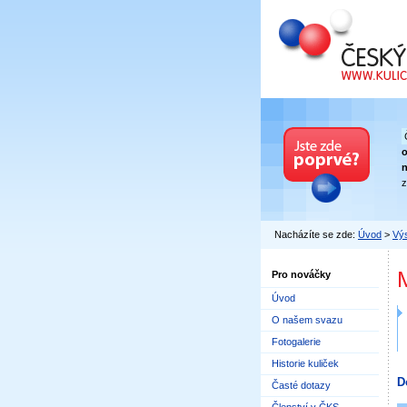
Český kuličkový
n
z
Nacházíte se zde:
Úvod
>
Výs
Pro nováčky
Úvod
O našem svazu
Fotogalerie
Historie kuliček
D
Časté dotazy