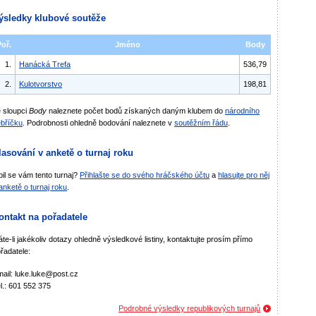
ýsledky klubové soutěže
Poř.
Jméno
Body
1.
Hanácká Trefa
536,79
2.
Kulotvorstvo
198,81
 sloupci
Body
naleznete počet bodů získaných daným klubem do
národního
bříčku
. Podrobnosti ohledně bodování naleznete v
soutěžním řádu
.
lasování v anketě o turnaj roku
bil se vám tento turnaj?
Přihlašte se do svého hráčského účtu
a
hlasujte pro něj
anketě o turnaj roku
.
ontakt na pořadatele
te-li jakékoliv dotazy ohledně výsledkové listiny, kontaktujte prosím přímo
řadatele:
ail: luke.luke@post.cz
l.: 601 552 375
Podrobné výsledky republikových turnajů