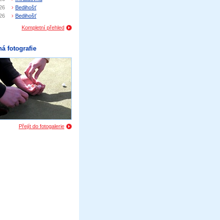
26
Bedihošť
26
Bedihošť
Kompletní přehled
á fotografie
Přejít do fotogalerie