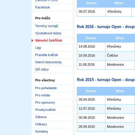
Členství v ČKS
Datum
Místo
Facebook
30.07.2016
Křenůvky
Pro hráče
Termíny turnajů
Rok 2016 - turnaje Open - dosp
Výsledkové listiny
Datum
Místo
Národní žebříček
14.08.2016
Křenůvky
Ligy
Pravidla kuliček
10.09.2016
Čelčice
Interní dokumenty
11.09.2016
Mostkovice
Síň slávy
Rok 2015 - turnaje Open - dosp
Pro všechny
Pro pořadatele
Datum
Místo
Pro média
26.04.2015
Křenůvky
Pro sponzory
12.07.2015
Křenůvky
Prodej kuliček
Zábava
30.08.2015
Mostkovice
Odkazy
26.09.2015
Mostkovice
Kontakty