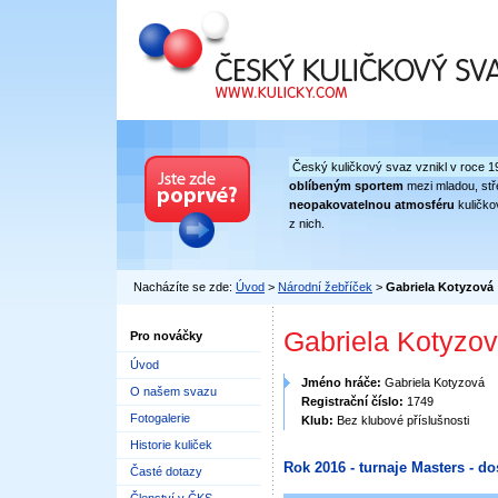
Český kuličkový svaz
Český kuličkový svaz vznikl v roce 1
oblíbeným sportem
mezi mladou, stře
neopakovatelnou atmosféru
kuličko
z nich.
Nacházíte se zde:
Úvod
>
Národní žebříček
>
Gabriela Kotyzová
Gabriela Kotyzo
Pro nováčky
Úvod
Jméno hráče:
Gabriela Kotyzová
O našem svazu
Registrační číslo:
1749
Fotogalerie
Klub:
Bez klubové příslušnosti
Historie kuliček
Rok 2016 - turnaje Masters - do
Časté dotazy