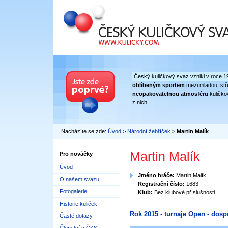
Český kuličkový svaz
Český kuličkový svaz vznikl v roce 1
oblíbeným sportem
mezi mladou, stře
neopakovatelnou atmosféru
kuličko
z nich.
Nacházíte se zde:
Úvod
>
Národní žebříček
>
Martin Malík
Martin Malík
Pro nováčky
Úvod
Jméno hráče:
Martin Malík
O našem svazu
Registrační číslo:
1683
Fotogalerie
Klub:
Bez klubové příslušnosti
Historie kuliček
Rok 2015 - turnaje Open - dosp
Časté dotazy