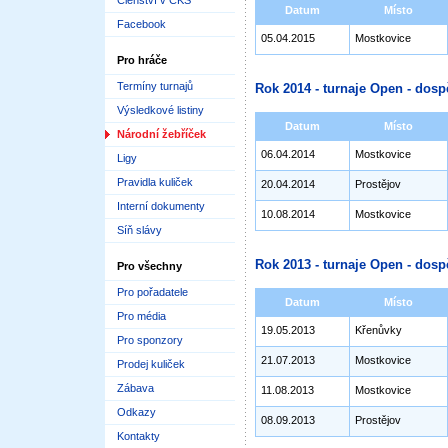
Členství v ČKS
Datum
Místo
Facebook
05.04.2015
Mostkovice
Pro hráče
Termíny turnajů
Rok 2014 - turnaje Open - dosp
Výsledkové listiny
Datum
Místo
Národní žebříček
06.04.2014
Mostkovice
Ligy
Pravidla kuliček
20.04.2014
Prostějov
Interní dokumenty
10.08.2014
Mostkovice
Síň slávy
Rok 2013 - turnaje Open - dosp
Pro všechny
Pro pořadatele
Datum
Místo
Pro média
19.05.2013
Křenůvky
Pro sponzory
21.07.2013
Mostkovice
Prodej kuliček
Zábava
11.08.2013
Mostkovice
Odkazy
08.09.2013
Prostějov
Kontakty