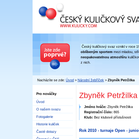
Český kuličkový svaz
Český kuličkový svaz vznikl v roce 1
oblíbeným sportem
mezi mladou, stře
neopakovatelnou atmosféru
kuličko
z nich.
Nacházíte se zde:
Úvod
>
Národní žebříček
>
Zbyněk Petržilka
Zbyněk Petržilka
Pro nováčky
Úvod
Jméno hráče:
Zbyněk Petržilka
O našem svazu
Registrační číslo:
865
Fotogalerie
Klub:
Bez klubové příslušnosti
Historie kuliček
Rok 2010 - turnaje Open - junioř
Časté dotazy