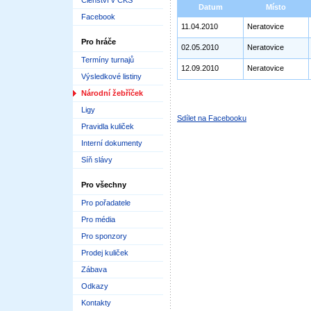
Členství v ČKS
Datum
Místo
Facebook
11.04.2010
Neratovice
Pro hráče
02.05.2010
Neratovice
Termíny turnajů
12.09.2010
Neratovice
Výsledkové listiny
Národní žebříček
Ligy
Sdílet na Facebooku
Pravidla kuliček
Interní dokumenty
Síň slávy
Pro všechny
Pro pořadatele
Pro média
Pro sponzory
Prodej kuliček
Zábava
Odkazy
Kontakty