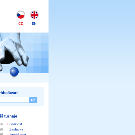
CZ
EN
hledávání
ší turnaje
26
Bedihošť
26
Zastávka
26
Invalidovna