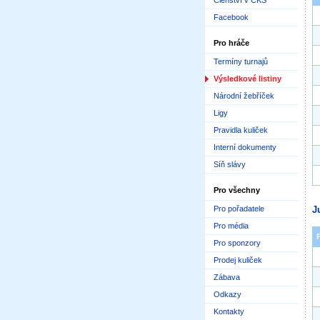
Členství v ČKS
Facebook
Pro hráče
Termíny turnajů
Výsledkové listiny
Národní žebříček
Ligy
Pravidla kuliček
Interní dokumenty
Síň slávy
Pro všechny
Pro pořadatele
J
Pro média
Pro sponzory
Prodej kuliček
Zábava
Odkazy
Kontakty