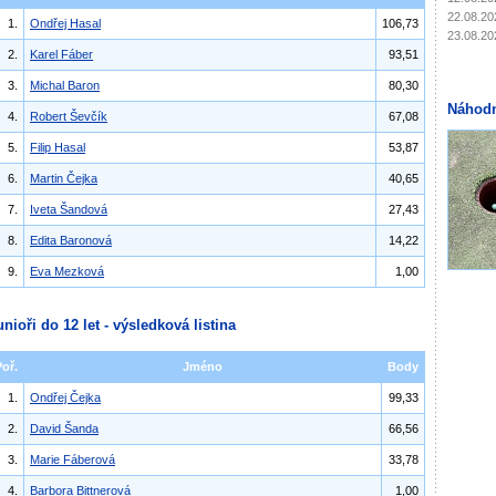
22.08.20
1.
Ondřej Hasal
106,73
23.08.20
2.
Karel Fáber
93,51
3.
Michal Baron
80,30
Náhodn
4.
Robert Ševčík
67,08
5.
Filip Hasal
53,87
6.
Martin Čejka
40,65
7.
Iveta Šandová
27,43
8.
Edita Baronová
14,22
9.
Eva Mezková
1,00
unioři do 12 let - výsledková listina
Poř.
Jméno
Body
1.
Ondřej Čejka
99,33
2.
David Šanda
66,56
3.
Marie Fáberová
33,78
4.
Barbora Bittnerová
1,00