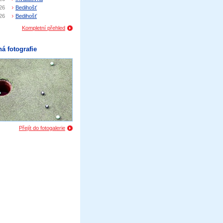
26
Bedihošť
26
Bedihošť
Kompletní přehled
á fotografie
Přejít do fotogalerie