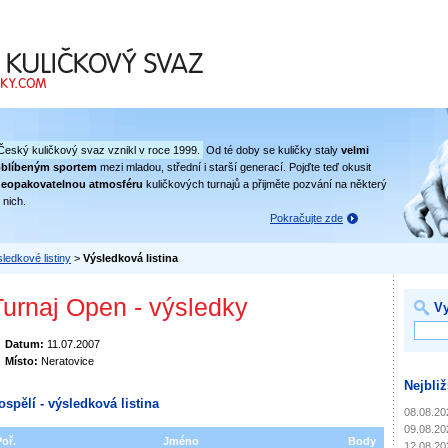
 svaz
Český kuličkový svaz vznikl v roce 1999.
Od té doby se kuličky staly
velmi
oblíbeným sportem
mezi mladou, střední i starší generací. Pojďte teď okusit
eopakovatelnou atmosféru
kuličkových turnajů a přijměte pozvání na některý
 nich.
Pokračujte zde
ledkové listiny
>
Výsledková listina
Turnaj Open - výsledky
Vy
Datum:
11.07.2007
Místo:
Neratovice
Nejbliž
ospělí - výsledková listina
08.08.20
09.08.20
Poř.
Jméno
Body
12.08.20