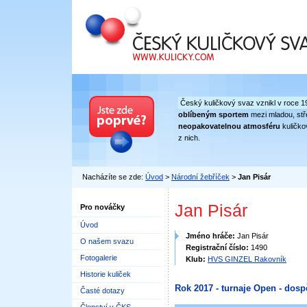
Český kuličkový svaz
Český kuličkový svaz vznikl v roce 1
oblíbeným sportem
mezi mladou, stře
neopakovatelnou atmosféru
kuličko
z nich.
Nacházíte se zde:
Úvod
>
Národní žebříček
>
Jan Pisár
Jan Pisár
Pro nováčky
Úvod
Jméno hráče:
Jan Pisár
O našem svazu
Registrační číslo:
1490
Fotogalerie
Klub:
HVS GINZEL Rakovník
Historie kuliček
Rok 2017 - turnaje Open - dosp
Časté dotazy