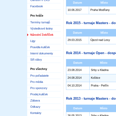
Členství v ČKS
Datum
Místo
Facebook
10.06.2017
Praha Modřany
Pro hráče
Termíny turnajů
Rok 2015 - turnaje Masters - do
Výsledkové listiny
Datum
Místo
Národní žebříček
29.03.2015
Újezd nad Lesy
Ligy
Pravidla kuliček
Rok 2014 - turnaje Open - dosp
Interní dokumenty
Síň slávy
Datum
Místo
Pro všechny
23.08.2014
Srby u Kladna
Pro pořadatele
24.08.2014
Koštice
Pro média
04.10.2014
Praha - Petřín
Pro sponzory
Prodej kuliček
Rok 2013 - turnaje Masters - do
Zábava
Odkazy
Datum
Místo
Kontakty
26.05.2013
Srby u Kladna