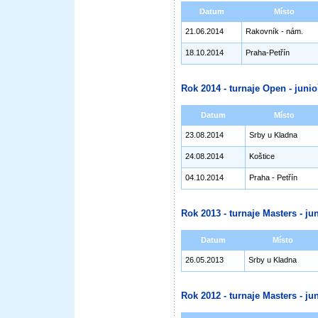
Datum
Místo
21.06.2014
Rakovník - nám.
18.10.2014
Praha-Petřín
Rok 2014 - turnaje Open - junioř
Datum
Místo
23.08.2014
Srby u Kladna
24.08.2014
Koštice
04.10.2014
Praha - Petřín
Rok 2013 - turnaje Masters - jun
Datum
Místo
26.05.2013
Srby u Kladna
Rok 2012 - turnaje Masters - jun