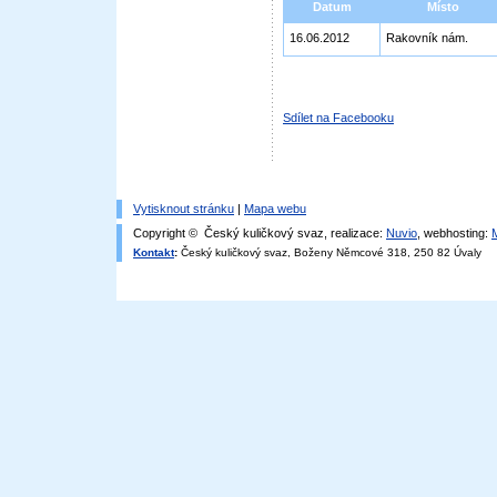
Datum
Místo
16.06.2012
Rakovník nám.
Sdílet na Facebooku
Vytisknout stránku
|
Mapa webu
Copyright © Český kuličkový svaz, realizace:
Nuvio
, webhosting:
Kontakt
:
Český kuličkový svaz, Boženy Němcové 318, 250 82 Úvaly