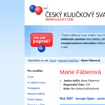
Český kuličkový svaz
Český kuličkový svaz vznikl v roce 1
oblíbeným sportem
mezi mladou, stře
neopakovatelnou atmosféru
kuličko
z nich.
Nacházíte se zde:
Úvod
>
Národní žebříček
>
Marie Fáberová
Marie Fáberová
Pro nováčky
Úvod
Jméno hráče:
Marie Fáberová
O našem svazu
Registrační číslo:
378
Fotogalerie
Klub:
Bez klubové příslušnosti
Historie kuliček
Rok 2007 - turnaje Open - junioř
Časté dotazy