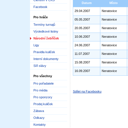
Členství v ČKS
Datum
Místo
Facebook
29.04.2007
Neratovice
Pro hráče
05.05.2007
Neratovice
Termíny turnajů
20.05.2007
Neratovice
Výsledkové listiny
10.06.2007
Neratovice
Národní žebříček
Ligy
24.06.2007
Neratovice
Pravidla kuliček
11.07.2007
Neratovice
Interní dokumenty
15.08.2007
Neratovice
Síň slávy
16.09.2007
Neratovice
Pro všechny
Pro pořadatele
Pro média
Sdílet na Facebooku
Pro sponzory
Prodej kuliček
Zábava
Odkazy
Kontakty