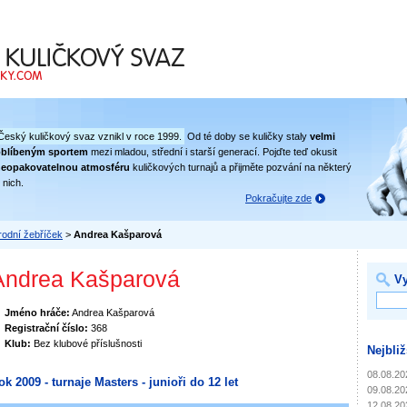
 svaz
Český kuličkový svaz vznikl v roce 1999.
Od té doby se kuličky staly
velmi
oblíbeným sportem
mezi mladou, střední i starší generací. Pojďte teď okusit
eopakovatelnou atmosféru
kuličkových turnajů a přijměte pozvání na některý
 nich.
Pokračujte zde
odní žebříček
>
Andrea Kašparová
Andrea Kašparová
Vy
Jméno hráče:
Andrea Kašparová
Registrační číslo:
368
Klub:
Bez klubové příslušnosti
Nejbliž
08.08.20
ok 2009 - turnaje Masters - junioři do 12 let
09.08.20
12.08.20