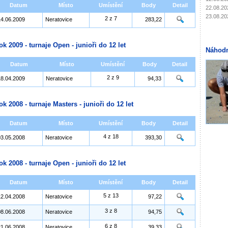
Datum
Místo
Umístění
Body
Detail
22.08.20
23.08.20
2 z 7
14.06.2009
Neratovice
283,22
ok 2009 - turnaje Open - junioři do 12 let
Náhodn
Datum
Místo
Umístění
Body
Detail
2 z 9
18.04.2009
Neratovice
94,33
ok 2008 - turnaje Masters - junioři do 12 let
Datum
Místo
Umístění
Body
Detail
4 z 18
03.05.2008
Neratovice
393,30
ok 2008 - turnaje Open - junioři do 12 let
Datum
Místo
Umístění
Body
Detail
5 z 13
12.04.2008
Neratovice
97,22
3 z 8
08.06.2008
Neratovice
94,75
6 z 8
21.06.2008
Neratovice
39,33