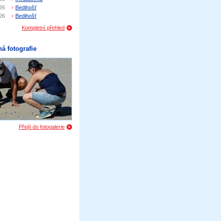
26
Bedihošť
26
Bedihošť
Kompletní přehled
á fotografie
Přejít do fotogalerie