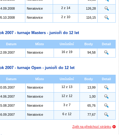
2 z 14
14.09.2008
Neratovice
126,28
2 z 10
05.10.2008
Neratovice
116,15
ok 2007 - turnaje Masters - junioři do 12 let
Datum
Místo
Umístění
Body
Detail
16 z 19
22.09.2007
Neratovice
94,58
ok 2007 - turnaje Open - junioři do 12 let
Datum
Místo
Umístění
Body
Detail
12 z 13
20.05.2007
Neratovice
13,99
12 z 12
24.06.2007
Neratovice
1,00
3 z 7
15.08.2007
Neratovice
65,76
6 z 12
16.09.2007
Neratovice
77,67
Zpět na předchozí stránku