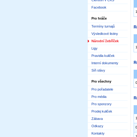
Členství v ČKS
Facebook
Pro hráče
Termíny turnajů
R
Výsledkové listiny
Národní žebříček
Ligy
Pravidla kuliček
R
Interní dokumenty
Síň slávy
Pro všechny
Pro pořadatele
Pro média
R
Pro sponzory
Prodej kuliček
Zábava
Odkazy
Kontakty