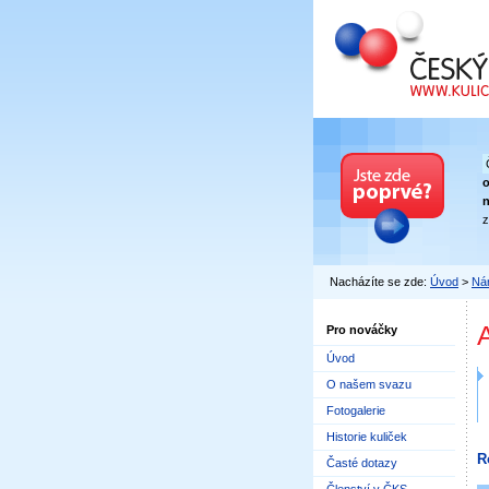
Český kuličkový
n
z
Nacházíte se zde:
Úvod
>
Nár
Pro nováčky
Úvod
O našem svazu
Fotogalerie
Historie kuliček
R
Časté dotazy