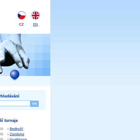
CZ
EN
hledávání
ší turnaje
26
Bedihošť
26
Zastávka
26
Invalidovna