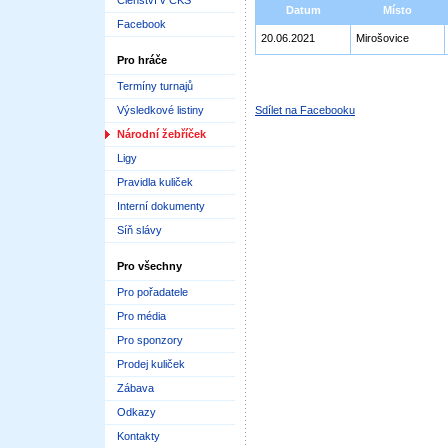
Členství v ČKS
Datum
Místo
Facebook
20.06.2021
Mirošovice
Pro hráče
Termíny turnajů
Výsledkové listiny
Sdílet na Facebooku
Národní žebříček
Ligy
Pravidla kuliček
Interní dokumenty
Síň slávy
Pro všechny
Pro pořadatele
Pro média
Pro sponzory
Prodej kuliček
Zábava
Odkazy
Kontakty