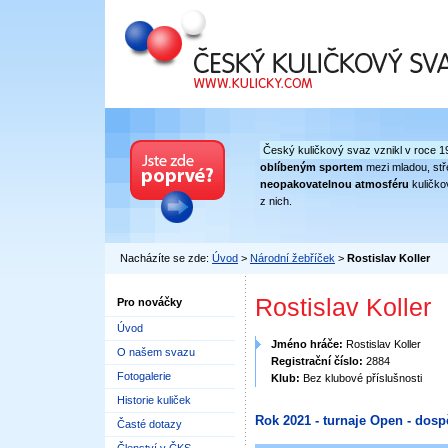
Český kuličkový svaz
Český kuličkový svaz vznikl v roce 1
oblíbeným sportem
mezi mladou, stře
neopakovatelnou atmosféru
kuličko
z nich.
Nacházíte se zde:
Úvod
>
Národní žebříček
>
Rostislav Koller
Rostislav Koller
Pro nováčky
Úvod
Jméno hráče:
Rostislav Koller
O našem svazu
Registrační číslo:
2884
Fotogalerie
Klub:
Bez klubové příslušnosti
Historie kuliček
Rok 2021 - turnaje Open - dosp
Časté dotazy