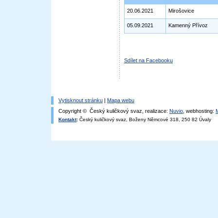
20.06.2021
Mirošovice
05.09.2021
Kamenný Přívoz
Sdílet na Facebooku
Vytisknout stránku
|
Mapa webu
Copyright © Český kuličkový svaz, realizace:
Nuvio
, webhosting:
Kontakt
:
Český kuličkový svaz, Boženy Němcové 318, 250 82 Úvaly