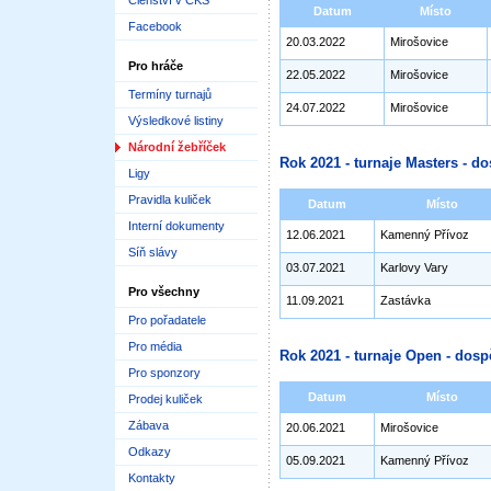
Členství v ČKS
Datum
Místo
Facebook
20.03.2022
Mirošovice
Pro hráče
22.05.2022
Mirošovice
Termíny turnajů
24.07.2022
Mirošovice
Výsledkové listiny
Národní žebříček
Rok 2021 - turnaje Masters - do
Ligy
Pravidla kuliček
Datum
Místo
Interní dokumenty
12.06.2021
Kamenný Přívoz
Síň slávy
03.07.2021
Karlovy Vary
Pro všechny
11.09.2021
Zastávka
Pro pořadatele
Pro média
Rok 2021 - turnaje Open - dosp
Pro sponzory
Datum
Místo
Prodej kuliček
Zábava
20.06.2021
Mirošovice
Odkazy
05.09.2021
Kamenný Přívoz
Kontakty