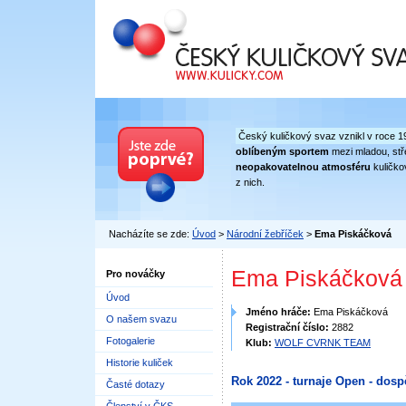
Český kuličkový svaz
Český kuličkový svaz vznikl v roce 1
oblíbeným sportem
mezi mladou, stře
neopakovatelnou atmosféru
kuličko
z nich.
Nacházíte se zde:
Úvod
>
Národní žebříček
>
Ema Piskáčková
Ema Piskáčková
Pro nováčky
Úvod
Jméno hráče:
Ema Piskáčková
O našem svazu
Registrační číslo:
2882
Fotogalerie
Klub:
WOLF CVRNK TEAM
Historie kuliček
Rok 2022 - turnaje Open - dosp
Časté dotazy