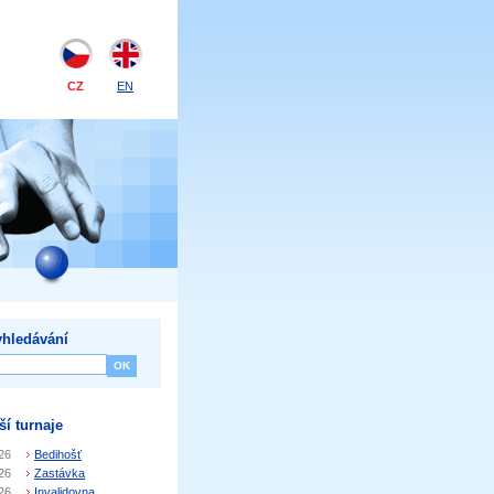
CZ
EN
hledávání
ší turnaje
26
Bedihošť
26
Zastávka
26
Invalidovna