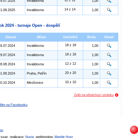
12 z 12
29.07.2025
Invalidovna
1,00
14 z 14
21.08.2025
Invalidovna
1,00
ok 2024 - turnaje Open - dospělí
Datum
Místo
Umístění
Body
Detail
18 z 18
16.07.2024
Invalidovna
1,00
18 z 18
29.07.2024
Invalidovna
1,00
12 z 12
28.08.2024
Invalidovna
1,00
20 z 20
31.08.2024
Praha, Petřín
1,00
10 z 10
20.10.2024
Mirošovice
1,00
Zpět na předchozí stránku
ílet na Facebooku
bu
svaz, realizace:
Nuvio
, webhosting:
Marble Host