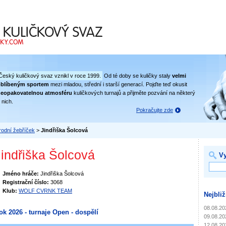
 svaz
Český kuličkový svaz vznikl v roce 1999.
Od té doby se kuličky staly
velmi
oblíbeným sportem
mezi mladou, střední i starší generací. Pojďte teď okusit
eopakovatelnou atmosféru
kuličkových turnajů a přijměte pozvání na některý
 nich.
Pokračujte zde
odní žebříček
>
Jindřiška Šolcová
Jindřiška Šolcová
Vy
Jméno hráče:
Jindřiška Šolcová
Registrační číslo:
3068
Klub:
WOLF CVRNK TEAM
Nejbliž
08.08.20
ok 2026 - turnaje Open - dospělí
09.08.20
12.08.20