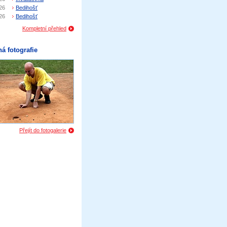
26
Bedihošť
26
Bedihošť
Kompletní přehled
á fotografie
Přejít do fotogalerie