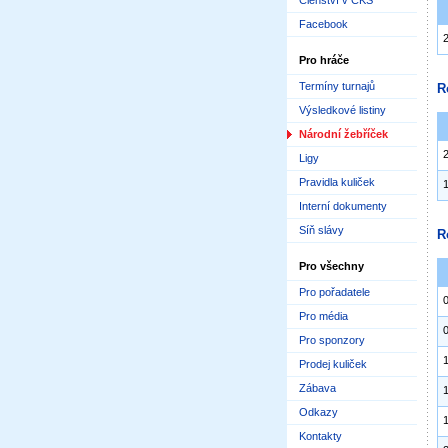
Členství v ČKS
Facebook
Pro hráče
Termíny turnajů
R
Výsledkové listiny
Národní žebříček
Ligy
Pravidla kuliček
Interní dokumenty
Síň slávy
R
Pro všechny
Pro pořadatele
Pro média
Pro sponzory
Prodej kuliček
Zábava
Odkazy
Kontakty