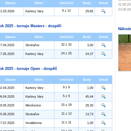
Datum
Místo
Umístění
Body
Detail
22.08.20
23.08.20
9 z 12
21.03.2026
Karlovy Vary
29,85
ok 2025 - turnaje Masters - dospělí
Náhodn
Datum
Místo
Umístění
Body
Detail
32 z 32
27.04.2025
Struhařov
3,00
24 z 25
17.05.2025
Karlovy Vary
24,37
ok 2025 - turnaje Open - dospělí
Datum
Místo
Umístění
Body
Detail
9 z 9
02.04.2025
Karlovy Vary
1,00
5 z 9
09.04.2025
Karlovy Vary
45,44
15 z 18
18.05.2025
Mirošovice
28,30
11 z 12
15.06.2025
Struhařov
13,73
11 z 11
17.07.2025
Invalidovna
1,00