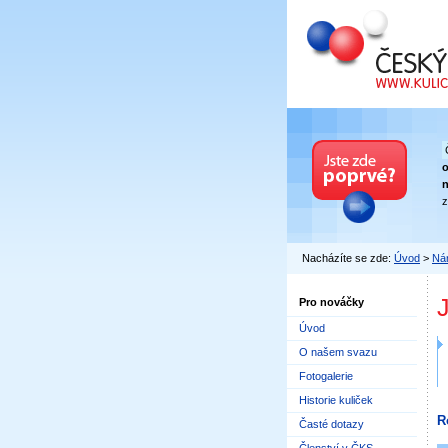
Český kuličkový
n
z
Nacházíte se zde:
Úvod
>
Nár
Pro nováčky
Úvod
O našem svazu
Fotogalerie
Historie kuliček
R
Časté dotazy