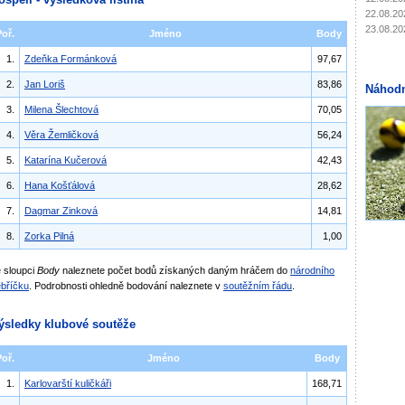
22.08.20
23.08.20
Poř.
Jméno
Body
1.
Zdeňka Formánková
97,67
2.
Jan Loriš
83,86
Náhodn
3.
Milena Šlechtová
70,05
4.
Věra Žemličková
56,24
5.
Katarína Kučerová
42,43
6.
Hana Košťálová
28,62
7.
Dagmar Zinková
14,81
8.
Zorka Pilná
1,00
 sloupci
Body
naleznete počet bodů získaných daným hráčem do
národního
bříčku
. Podrobnosti ohledně bodování naleznete v
soutěžním řádu
.
ýsledky klubové soutěže
Poř.
Jméno
Body
1.
Karlovarští kuličkáři
168,71