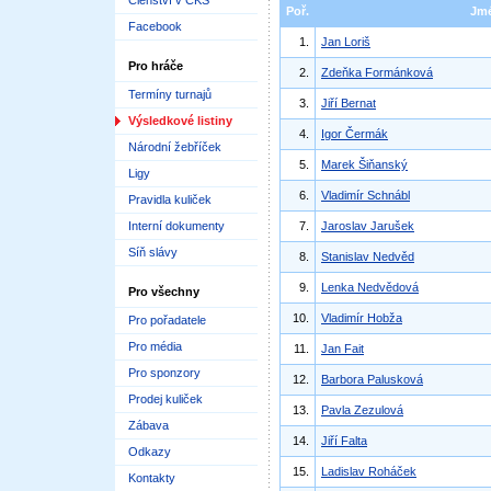
Členství v ČKS
Poř.
Jm
Facebook
1.
Jan Loriš
Pro hráče
2.
Zdeňka Formánková
Termíny turnajů
3.
Jiří Bernat
Výsledkové listiny
4.
Igor Čermák
Národní žebříček
5.
Marek Šiňanský
Ligy
6.
Vladimír Schnábl
Pravidla kuliček
Interní dokumenty
7.
Jaroslav Jarušek
Síň slávy
8.
Stanislav Nedvěd
9.
Lenka Nedvědová
Pro všechny
10.
Vladimír Hobža
Pro pořadatele
Pro média
11.
Jan Fait
Pro sponzory
12.
Barbora Palusková
Prodej kuliček
13.
Pavla Zezulová
Zábava
14.
Jiří Falta
Odkazy
15.
Ladislav Roháček
Kontakty