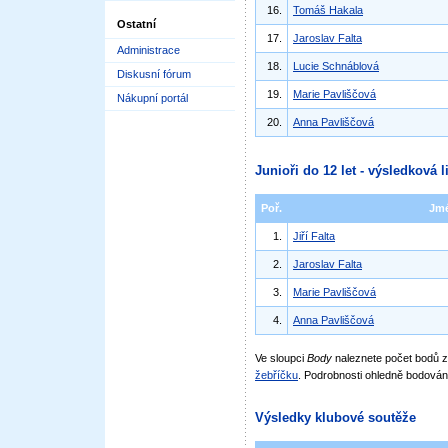
16.
Tomáš Hakala
Ostatní
17.
Jaroslav Falta
Administrace
18.
Lucie Schnáblová
Diskusní fórum
19.
Marie Pavliščová
Nákupní portál
20.
Anna Pavliščová
Junioři do 12 let - výsledková l
Poř.
Jm
1.
Jiří Falta
2.
Jaroslav Falta
3.
Marie Pavliščová
4.
Anna Pavliščová
Ve sloupci
Body
naleznete počet bodů
žebříčku
. Podrobnosti ohledně bodován
Výsledky klubové soutěže