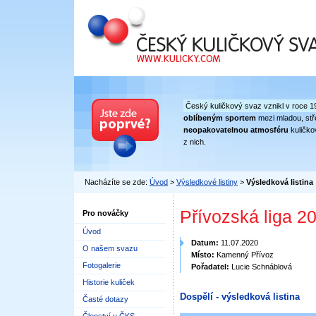
Český kuličkový svaz
Český kuličkový svaz vznikl v roce 1
oblíbeným sportem
mezi mladou, stře
neopakovatelnou atmosféru
kuličko
z nich.
Nacházíte se zde:
Úvod
>
Výsledkové listiny
>
Výsledková listina
Přívozská liga 202
Pro nováčky
Úvod
Datum:
11.07.2020
O našem svazu
Místo:
Kamenný Přívoz
Fotogalerie
Pořadatel:
Lucie Schnáblová
Historie kuliček
Dospělí - výsledková listina
Časté dotazy