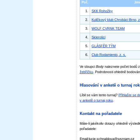
Poř.
Jm
1.
SKK Rohožky
2.
Kuličkový klub Chrobáci Brno, z
3.
WOLF CVRNK TEAM
4.
Sklerotici
5.
GLÁSFÉR TÝM
6.
Club Rodamiento, z. s.
Ve sloupci
Body
naleznete počet bodů 
žebříčku
. Podrobnosti ohledně bodován
Hlasování v anketě o turnaj ro
Líbil se vám tento turnaj?
Přihlašte se 
v anketě o turnaj roku
.
Kontakt na pořadatele
Máte-li jakékoliv dotazy ohledně výsledk
pořadatele:
Email:lucie.schnablova@seznam.cz