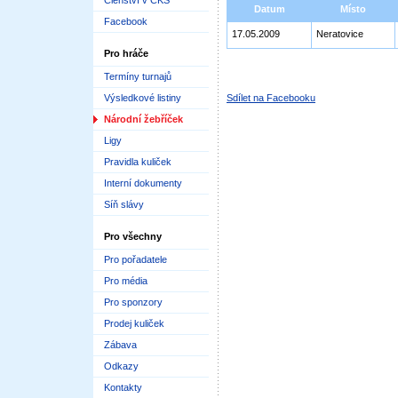
Členství v ČKS
Datum
Místo
Facebook
17.05.2009
Neratovice
Pro hráče
Termíny turnajů
Výsledkové listiny
Sdílet na Facebooku
Národní žebříček
Ligy
Pravidla kuliček
Interní dokumenty
Síň slávy
Pro všechny
Pro pořadatele
Pro média
Pro sponzory
Prodej kuliček
Zábava
Odkazy
Kontakty