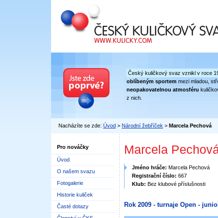
Český kuličkový svaz
Český kuličkový svaz vznikl v roce 1
oblíbeným sportem
mezi mladou, stře
neopakovatelnou atmosféru
kuličko
z nich.
Nacházíte se zde:
Úvod
>
Národní žebříček
>
Marcela Pechová
Marcela Pechov
Pro nováčky
Úvod
Jméno hráče:
Marcela Pechová
O našem svazu
Registrační číslo:
667
Fotogalerie
Klub:
Bez klubové příslušnosti
Historie kuliček
Rok 2009 - turnaje Open - junioř
Časté dotazy