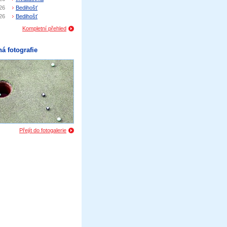
26
Bedihošť
26
Bedihošť
Kompletní přehled
á fotografie
Přejít do fotogalerie