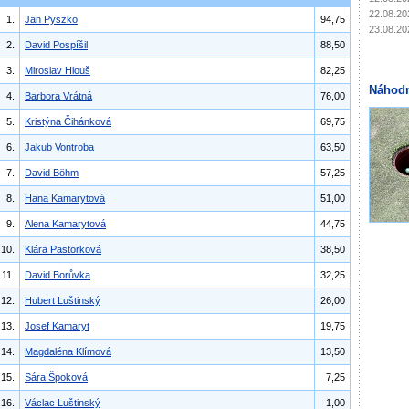
22.08.20
1.
Jan Pyszko
94,75
23.08.20
2.
David Pospíšil
88,50
3.
Miroslav Hlouš
82,25
Náhodn
4.
Barbora Vrátná
76,00
5.
Kristýna Čihánková
69,75
6.
Jakub Vontroba
63,50
7.
David Böhm
57,25
8.
Hana Kamarytová
51,00
9.
Alena Kamarytová
44,75
10.
Klára Pastorková
38,50
11.
David Borůvka
32,25
12.
Hubert Luštinský
26,00
13.
Josef Kamaryt
19,75
14.
Magdaléna Klímová
13,50
15.
Sára Špoková
7,25
16.
Václac Luštinský
1,00