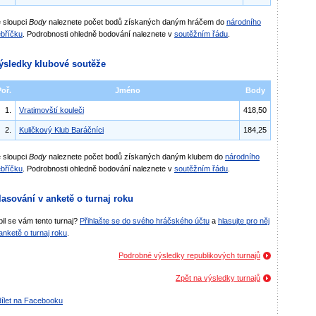
 sloupci
Body
naleznete počet bodů získaných daným hráčem do
národního
bříčku
. Podrobnosti ohledně bodování naleznete v
soutěžním řádu
.
ýsledky klubové soutěže
Poř.
Jméno
Body
1.
Vratimovští kouleči
418,50
2.
Kuličkový Klub Baráčníci
184,25
 sloupci
Body
naleznete počet bodů získaných daným klubem do
národního
bříčku
. Podrobnosti ohledně bodování naleznete v
soutěžním řádu
.
lasování v anketě o turnaj roku
bil se vám tento turnaj?
Přihlašte se do svého hráčského účtu
a
hlasujte pro něj
anketě o turnaj roku
.
Podrobné výsledky republikových turnajů
Zpět na výsledky turnajů
ílet na Facebooku