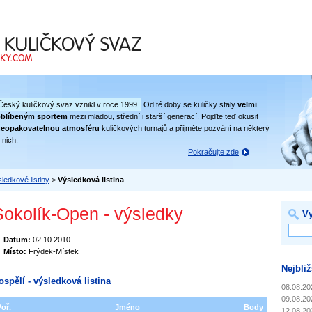
 svaz
Český kuličkový svaz vznikl v roce 1999.
Od té doby se kuličky staly
velmi
oblíbeným sportem
mezi mladou, střední i starší generací. Pojďte teď okusit
eopakovatelnou atmosféru
kuličkových turnajů a přijměte pozvání na některý
 nich.
Pokračujte zde
ledkové listiny
>
Výsledková listina
Sokolík-Open - výsledky
Vy
Datum:
02.10.2010
Místo:
Frýdek-Místek
Nejbliž
ospělí - výsledková listina
08.08.20
09.08.20
Poř.
Jméno
Body
12.08.20