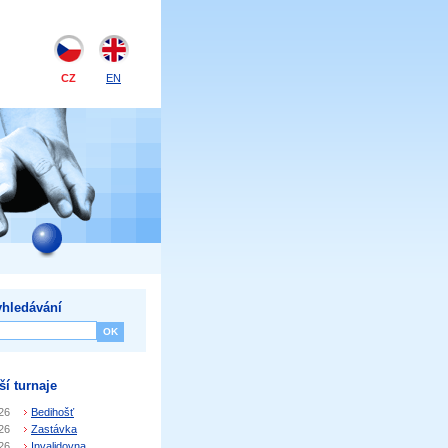
CZ
EN
hledávání
ší turnaje
26
Bedihošť
26
Zastávka
26
Invalidovna