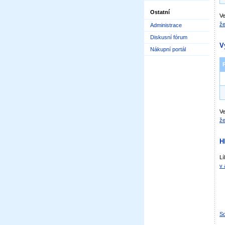
Ostatní
Ve
že
Administrace
Diskusní fórum
V
Nákupní portál
Ve
že
H
Lí
v 
Sd