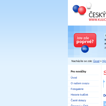
Český kuličkový
n
z
Nacházíte se zde:
Úvod
>
Výs
Pro nováčky
Úvod
O našem svazu
Fotogalerie
Historie kuliček
D
Časté dotazy