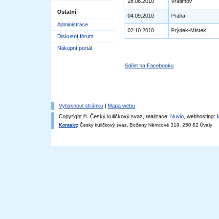
28.08.2010
Vratimov
Ostatní
04.09.2010
Praha
Administrace
02.10.2010
Frýdek-Místek
Diskusní fórum
Nákupní portál
Sdílet na Facebooku
Vytisknout stránku
|
Mapa webu
Copyright © Český kuličkový svaz, realizace:
Nuvio
, webhosting:
Kontakt
:
Český kuličkový svaz, Boženy Němcové 318, 250 82 Úvaly