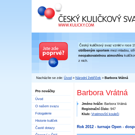
Český kuličkový svaz
Český kuličkový svaz vznikl v roce 1
oblíbeným sportem
mezi mladou, stře
neopakovatelnou atmosféru
kuličko
z nich.
Nacházíte se zde:
Úvod
>
Národní žebříček
>
Barbora Vrátná
Barbora Vrátná
Pro nováčky
Úvod
Jméno hráče:
Barbora Vrátná
O našem svazu
Registrační číslo:
947
Fotogalerie
Klub:
Vratimovští kouleči
Historie kuliček
Rok 2012 - turnaje Open - dosp
Časté dotazy