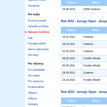
Členství v ČKS
Datum
Místo
Facebook
26.08.2012
DDM Vratimov
Pro hráče
Termíny turnajů
Rok 2011 - turnaje Open - dospě
Výsledkové listiny
Datum
Místo
Národní žebříček
16.02.2011
Vratimov
Ligy
Pravidla kuliček
26.03.2011
Vratimov
Interní dokumenty
01.05.2011
Vratimov
Síň slávy
08.05.2011
Frýdek-Místek
Pro všechny
05.06.2011
Frýdek-Místek
Pro pořadatele
28.09.2011
Vratimov
Pro média
23.10.2011
Frýdek-Místek
Pro sponzory
Prodej kuliček
Rok 2010 - turnaje Open - dosp
Zábava
Odkazy
Datum
Místo
Kontakty