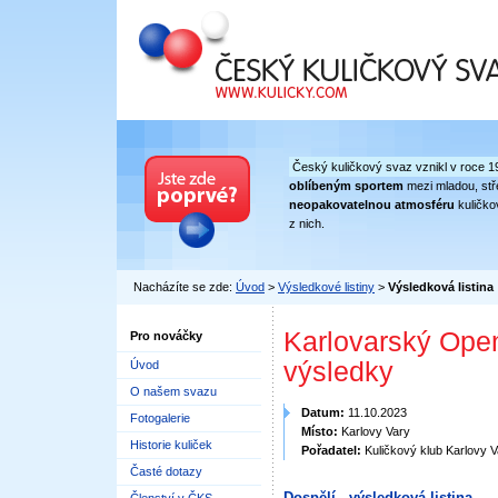
Český kuličkový svaz
Český kuličkový svaz vznikl v roce 1
oblíbeným sportem
mezi mladou, stře
neopakovatelnou atmosféru
kuličko
z nich.
Nacházíte se zde:
Úvod
>
Výsledkové listiny
>
Výsledková listina
Karlovarský Open
Pro nováčky
výsledky
Úvod
O našem svazu
Datum:
11.10.2023
Fotogalerie
Místo:
Karlovy Vary
Historie kuliček
Pořadatel:
Kuličkový klub Karlovy V
Časté dotazy
Dospělí - výsledková listina