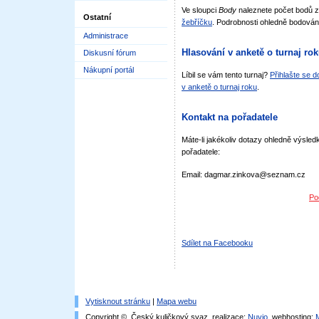
Ve sloupci
Body
naleznete počet bodů 
Ostatní
žebříčku
. Podrobnosti ohledně bodován
Administrace
Hlasování v anketě o turnaj ro
Diskusní fórum
Nákupní portál
Líbil se vám tento turnaj?
Přihlašte se 
v anketě o turnaj roku
.
Kontakt na pořadatele
Máte-li jakékoliv dotazy ohledně výsledk
pořadatele:
Email: dagmar.zinkova@seznam.cz
Po
Sdílet na Facebooku
Vytisknout stránku
|
Mapa webu
Copyright © Český kuličkový svaz, realizace:
Nuvio
, webhosting: