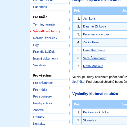
Členství v ČKS
Facebook
Poř.
Jm
Pro hráče
1.
Jan Loriš
Termíny turnajů
2.
Dagmar Zinková
Výsledkové listiny
3.
Katarína Kučerová
Národní žebříček
4.
Zorka Pilná
Ligy
5.
Hana Košťálová
Pravidla kuliček
6.
Věra Žemličková
Interní dokumenty
Síň slávy
7.
Ivana Máslová
Pro všechny
Ve sloupci
Body
naleznete počet bodů
žebříčku
. Podrobnosti ohledně bodován
Pro pořadatele
Pro média
Výsledky klubové soutěže
Pro sponzory
Prodej kuliček
Poř.
Jm
Zábava
1.
Karlovarští kuličkáři
Odkazy
2.
Sklerotici
Kontakty