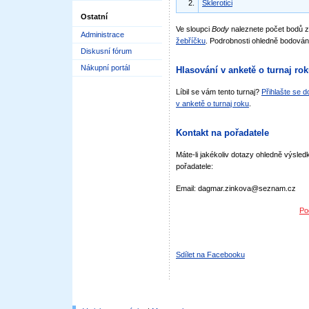
2.
Sklerotici
Ostatní
Ve sloupci
Body
naleznete počet bodů 
Administrace
žebříčku
. Podrobnosti ohledně bodován
Diskusní fórum
Nákupní portál
Hlasování v anketě o turnaj ro
Líbil se vám tento turnaj?
Přihlašte se 
v anketě o turnaj roku
.
Kontakt na pořadatele
Máte-li jakékoliv dotazy ohledně výsledk
pořadatele:
Email: dagmar.zinkova@seznam.cz
Po
Sdílet na Facebooku