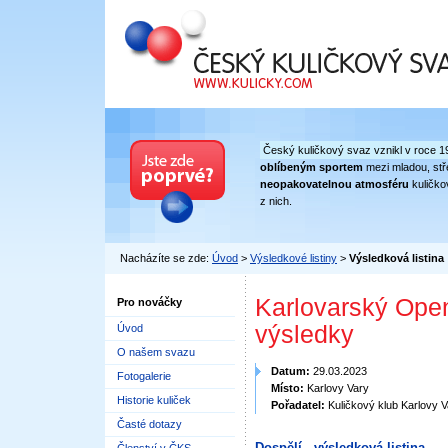
Český kuličkový svaz
Český kuličkový svaz vznikl v roce 1
oblíbeným sportem
mezi mladou, stře
neopakovatelnou atmosféru
kuličko
z nich.
Nacházíte se zde:
Úvod
>
Výsledkové listiny
>
Výsledková listina
Karlovarský Open
Pro nováčky
výsledky
Úvod
O našem svazu
Datum:
29.03.2023
Fotogalerie
Místo:
Karlovy Vary
Historie kuliček
Pořadatel:
Kuličkový klub Karlovy V
Časté dotazy
Dospělí - výsledková listina