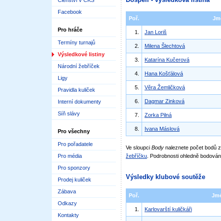
Členství v ČKS
Facebook
Poř.
Jm
Pro hráče
1.
Jan Loriš
Termíny turnajů
2.
Milena Šlechtová
Výsledkové listiny
3.
Katarína Kučerová
Národní žebříček
4.
Hana Košťálová
Ligy
5.
Věra Žemličková
Pravidla kuliček
6.
Dagmar Zinková
Interní dokumenty
Síň slávy
7.
Zorka Pilná
8.
Ivana Máslová
Pro všechny
Pro pořadatele
Ve sloupci
Body
naleznete počet bodů
Pro média
žebříčku
. Podrobnosti ohledně bodován
Pro sponzory
Výsledky klubové soutěže
Prodej kuliček
Zábava
Poř.
Jm
Odkazy
1.
Karlovarští kuličkáři
Kontakty