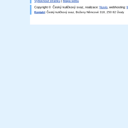
Vytisknout stránku
|
Mapa webu
Copyright © Český kuličkový svaz, realizace:
Nuvio
, webhosting:
Kontakt
:
Český kuličkový svaz, Boženy Němcové 318, 250 82 Úvaly