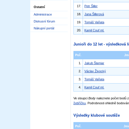
17.
Petr Šiller
Ostatní
18.
Jana Šillerová
Administrace
Diskusní fórum
19.
Tomáš Vaňata
Nákupní portál
20.
Kamil Couf ml.
Junioři do 12 let - výsledková l
Poř.
Jm
1.
Jakub Šlamiar
2.
Václav Živocký
3.
Tomáš Vaňata
4.
Kamil Couf ml.
Ve sloupci
Body
naleznete počet bodů
žebříčku
. Podrobnosti ohledně bodován
Výsledky klubové soutěže
Poř.
Jm