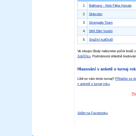
1.
Ballmans - Klub Filipa Hasala
2.
Sklerotici
3.
Strangalia Team
4.
SKK Elim Vsetín
5.
Snaživí kuličkáři
Ve sloupci
Body
naleznete počet bodů 
žebříčku
. Podrobnosti ohledně bodován
Hlasování v anketě o turnaj ro
Líbil se vám tento turnaj?
Přihlašte se 
v anketě o turnaj roku
.
Po
Sdílet na Facebooku