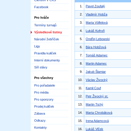
Členství v ČKS
1.
Pavel Zoufalý
Facebook
2.
Vladimír Hobža
Pro hráče
3.
Marta Völfelová
Termíny turnajů
4.
Lukáš Kofroň
Výsledkové listiny
5.
Ondřej Lebowski
Národní žebříček
Ligy
6.
Bára Hobžová
Pravidla kuliček
7.
Tomáš Adamec
Interní dokumenty
8.
Martin Adamec
Síň slávy
9.
Jakub Šlamiar
Pro všechny
10.
Václav Živocký
Pro pořadatele
11.
Kamil Couf
Pro média
12.
Petr Živocký st.
Pro sponzory
13.
Martin Tichý
Prodej kuliček
14.
Marta Chrobáková
Zábava
Odkazy
15.
Irena Adamcová
Kontakty
16.
Lukáš Vlček