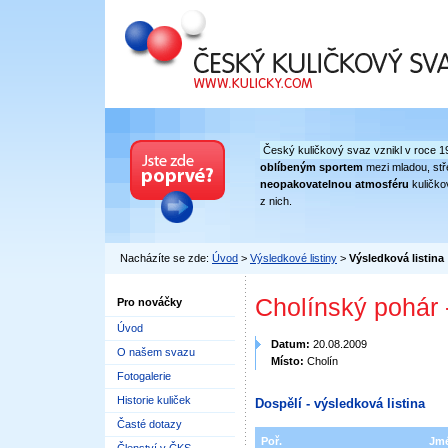
Český kuličkový svaz
Český kuličkový svaz vznikl v roce 1
oblíbeným sportem
mezi mladou, stře
neopakovatelnou atmosféru
kuličko
z nich.
Nacházíte se zde:
Úvod
>
Výsledkové listiny
>
Výsledková listina
Cholínský pohár 
Pro nováčky
Úvod
Datum:
20.08.2009
O našem svazu
Místo:
Cholín
Fotogalerie
Historie kuliček
Dospělí - výsledková listina
Časté dotazy
Poř.
Jm