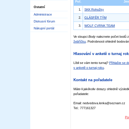
Poř.
Jm
Ostatní
1.
SKK Rohožky
Administrace
2.
GLÁSFÉR TÝM
Diskusní fórum
3.
WOLF CVRNK TEAM
Nákupní portál
Ve sloupci
Body
naleznete počet bodů 
žebříčku
. Podrobnosti ohledně bodován
Hlasování v anketě o turnaj ro
Líbil se vám tento turnaj?
Přihlašte se 
v anketě o turnaj roku
.
Kontakt na pořadatele
Máte-li jakékoliv dotazy ohledně výsledk
pořadatele:
Email: nedvedova.lenka@seznam.cz
Tel.: 777161327
Po