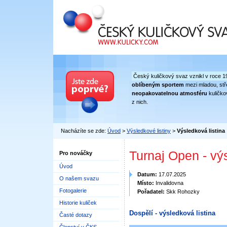
Český kuličkový svaz
Český kuličkový svaz vznikl v roce 1
oblíbeným sportem
mezi mladou, stře
neopakovatelnou atmosféru
kuličko
z nich.
Nacházíte se zde:
Úvod
>
Výsledkové listiny
>
Výsledková listina
Turnaj Open - vý
Pro nováčky
Úvod
Datum:
17.07.2025
O našem svazu
Místo:
Invalidovna
Fotogalerie
Pořadatel:
Skk Rohozky
Historie kuliček
Dospělí - výsledková listina
Časté dotazy