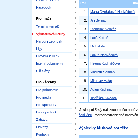
Členství v ČKS
Poř.
Jm
Facebook
1.
Marta Dvořáková Nedvědová
Pro hráče
2.
Jiří Bernat
Termíny turnajů
3.
Stanislav Nedvěd
Výsledkové listiny
4.
Leoš Kofroň
Národní žebříček
5.
Michal Petr
Ligy
6.
Lenka Nedvědová
Pravidla kuliček
Interní dokumenty
7.
Helena Kudrnáčová
Síň slávy
8.
Vladimír Schnábl
9.
Miroslav Hašpl
Pro všechny
10.
Adam Kudrnáč
Pro pořadatele
Pro média
11.
Jindřiška Šolcová
Pro sponzory
Ve sloupci
Body
naleznete počet bodů
Prodej kuliček
žebříčku
. Podrobnosti ohledně bodován
Zábava
Odkazy
Výsledky klubové soutěže
Kontakty