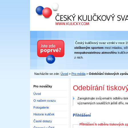
Český kuličkový svaz
Český kuličkový svaz vznikl v roce 1
oblíbeným sportem
mezi mladou, stře
neopakovatelnou atmosféru
kuličko
z nich.
Nacházíte se zde:
Úvod
>
Pro média
>
Odebírání tiskových zprá
Odebírání tiskov
Pro nováčky
Úvod
Zaregistrujte svůj email k odběru ti
O našem svazu
významných soutěžích ještě dřív, n
Fotogalerie
Historie kuliček
Přihlášení
Časté dotazy
Přihlášení k odběru tiskových z