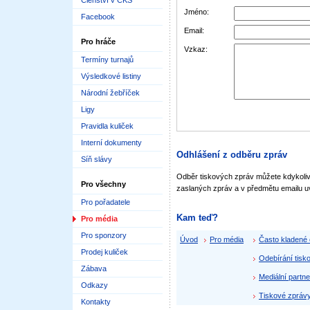
Členství v ČKS
Jméno:
Facebook
Email:
Pro hráče
Vzkaz:
Termíny turnajů
Výsledkové listiny
Národní žebříček
Ligy
Pravidla kuliček
Interní dokumenty
Odhlášení z odběru zpráv
Síň slávy
Odběr tiskových zpráv můžete kdykoliv 
Pro všechny
zaslaných zpráv a v předmětu emailu uv
Pro pořadatele
Kam teď?
Pro média
Pro sponzory
Úvod
Pro média
Často kladené
Prodej kuliček
Odebírání tisk
Zábava
Mediální partne
Odkazy
Tiskové zpráv
Kontakty