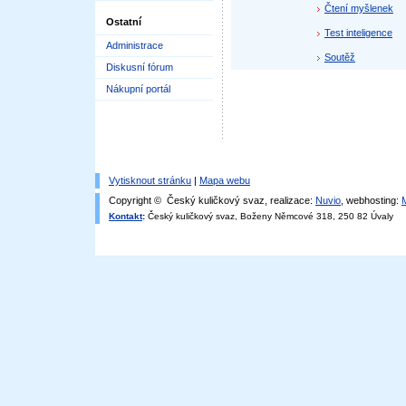
Čtení myšlenek
Ostatní
Test inteligence
Administrace
Soutěž
Diskusní fórum
Nákupní portál
Vytisknout stránku
|
Mapa webu
Copyright © Český kuličkový svaz, realizace:
Nuvio
, webhosting:
Kontakt
:
Český kuličkový svaz, Boženy Němcové 318, 250 82 Úvaly