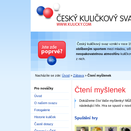
Český kuličkový svaz
Český kuličkový svaz vznikl v roce 1
oblíbeným sportem
mezi mladou, stře
neopakovatelnou atmosféru
kuličko
z nich.
Nacházíte se zde:
Úvod
>
Zábava
>
Čtení myšlenek
Čtení myšlenek
Pro nováčky
Úvod
Dokážeme číst Vaše myšlenky! Může
O našem svazu
následující hře. Hra se spustí v no
Fotogalerie
Historie kuliček
Spuštění hry
Časté dotazy