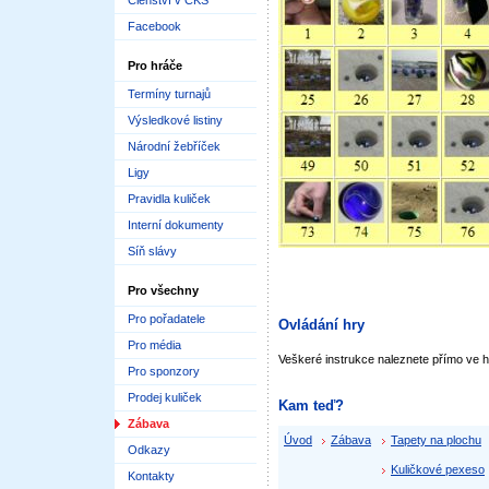
Členství v ČKS
Facebook
Pro hráče
Termíny turnajů
Výsledkové listiny
Národní žebříček
Ligy
Pravidla kuliček
Interní dokumenty
Síň slávy
Pro všechny
Pro pořadatele
Ovládání hry
Pro média
Veškeré instrukce naleznete přímo ve 
Pro sponzory
Prodej kuliček
Kam teď?
Zábava
Úvod
Zábava
Tapety na plochu
Odkazy
Kuličkové pexeso
Kontakty