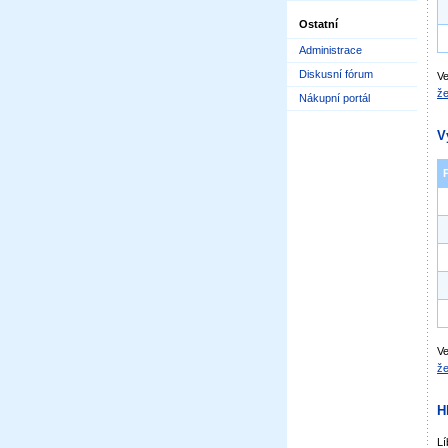
Ostatní
Administrace
Diskusní fórum
Ve
že
Nákupní portál
V
Ve
že
H
Lí