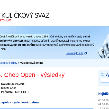
 svaz
Český kuličkový svaz vznikl v roce 1999.
Od té doby se kuličky staly
velmi
oblíbeným sportem
mezi mladou, střední i starší generací. Pojďte teď okusit
eopakovatelnou atmosféru
kuličkových turnajů a přijměte pozvání na některý
 nich.
Pokračujte zde
ledkové listiny
>
Výsledková listina
5. Cheb Open - výsledky
Vy
Datum:
21.06.2015
Místo:
Cheb
Pořadatel:
KCK CHEB
Nejbliž
08.08.20
ospělí - výsledková listina
09.08.20
12.08.20