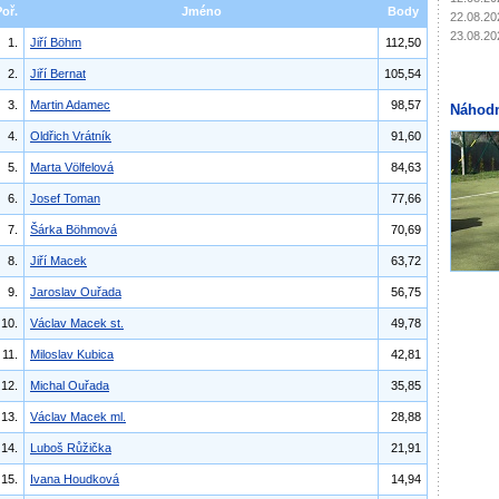
Poř.
Jméno
Body
22.08.20
23.08.20
1.
Jiří Böhm
112,50
2.
Jiří Bernat
105,54
3.
Martin Adamec
98,57
Náhodn
4.
Oldřich Vrátník
91,60
5.
Marta Völfelová
84,63
6.
Josef Toman
77,66
7.
Šárka Böhmová
70,69
8.
Jiří Macek
63,72
9.
Jaroslav Ouřada
56,75
10.
Václav Macek st.
49,78
11.
Miloslav Kubica
42,81
12.
Michal Ouřada
35,85
13.
Václav Macek ml.
28,88
14.
Luboš Růžička
21,91
15.
Ivana Houdková
14,94