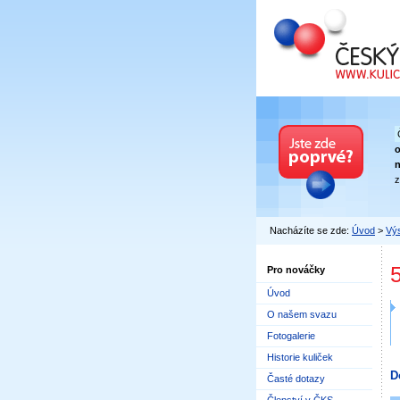
Český kuličkový
n
z
Nacházíte se zde:
Úvod
>
Výs
Pro nováčky
Úvod
O našem svazu
Fotogalerie
Historie kuliček
D
Časté dotazy