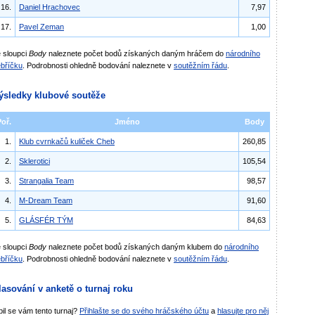
16.
Daniel Hrachovec
7,97
17.
Pavel Zeman
1,00
 sloupci
Body
naleznete počet bodů získaných daným hráčem do
národního
bříčku
. Podrobnosti ohledně bodování naleznete v
soutěžním řádu
.
ýsledky klubové soutěže
Poř.
Jméno
Body
1.
Klub cvrnkačů kuliček Cheb
260,85
2.
Sklerotici
105,54
3.
Strangalia Team
98,57
4.
M-Dream Team
91,60
5.
GLÁSFÉR TÝM
84,63
 sloupci
Body
naleznete počet bodů získaných daným klubem do
národního
bříčku
. Podrobnosti ohledně bodování naleznete v
soutěžním řádu
.
lasování v anketě o turnaj roku
bil se vám tento turnaj?
Přihlašte se do svého hráčského účtu
a
hlasujte pro něj