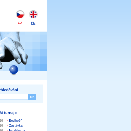
CZ
EN
hledávání
ší turnaje
26
Bedihošť
26
Zastávka
26
Invalidovna