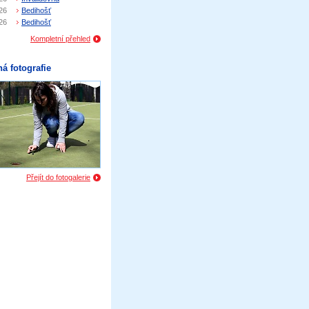
26
Bedihošť
26
Bedihošť
Kompletní přehled
á fotografie
Přejít do fotogalerie