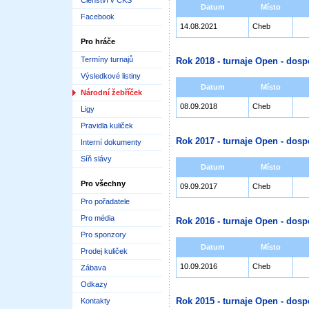
Členství v ČKS
Datum
Místo
Facebook
14.08.2021
Cheb
Pro hráče
Termíny turnajů
Rok 2018 - turnaje Open - dosp
Výsledkové listiny
Datum
Místo
Národní žebříček
08.09.2018
Cheb
Ligy
Pravidla kuliček
Rok 2017 - turnaje Open - dosp
Interní dokumenty
Síň slávy
Datum
Místo
Pro všechny
09.09.2017
Cheb
Pro pořadatele
Pro média
Rok 2016 - turnaje Open - dosp
Pro sponzory
Datum
Místo
Prodej kuliček
10.09.2016
Cheb
Zábava
Odkazy
Rok 2015 - turnaje Open - dosp
Kontakty