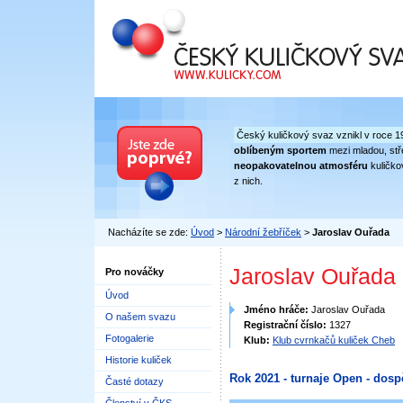
Český kuličkový svaz
Český kuličkový svaz vznikl v roce 1
oblíbeným sportem
mezi mladou, stře
neopakovatelnou atmosféru
kuličko
z nich.
Nacházíte se zde:
Úvod
>
Národní žebříček
>
Jaroslav Ouřada
Jaroslav Ouřada
Pro nováčky
Úvod
Jméno hráče:
Jaroslav Ouřada
O našem svazu
Registrační číslo:
1327
Fotogalerie
Klub:
Klub cvrnkačů kuliček Cheb
Historie kuliček
Rok 2021 - turnaje Open - dosp
Časté dotazy