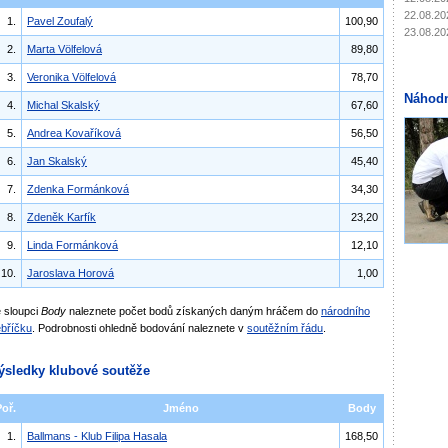
22.08.20
1.
Pavel Zoufalý
100,90
23.08.20
2.
Marta Völfelová
89,80
3.
Veronika Völfelová
78,70
Náhodn
4.
Michal Skalský
67,60
5.
Andrea Kovaříková
56,50
6.
Jan Skalský
45,40
7.
Zdenka Formánková
34,30
8.
Zdeněk Karfík
23,20
9.
Linda Formánková
12,10
10.
Jaroslava Horová
1,00
 sloupci
Body
naleznete počet bodů získaných daným hráčem do
národního
bříčku
. Podrobnosti ohledně bodování naleznete v
soutěžním řádu
.
ýsledky klubové soutěže
Poř.
Jméno
Body
1.
Ballmans - Klub Filipa Hasala
168,50