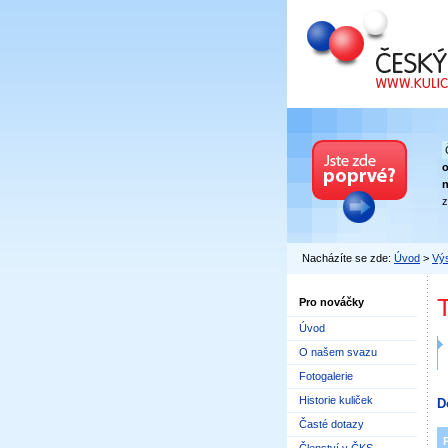
Český kuličkový
n
z
Nacházíte se zde:
Úvod
>
Výs
Pro nováčky
Úvod
O našem svazu
Fotogalerie
Historie kuliček
D
Časté dotazy