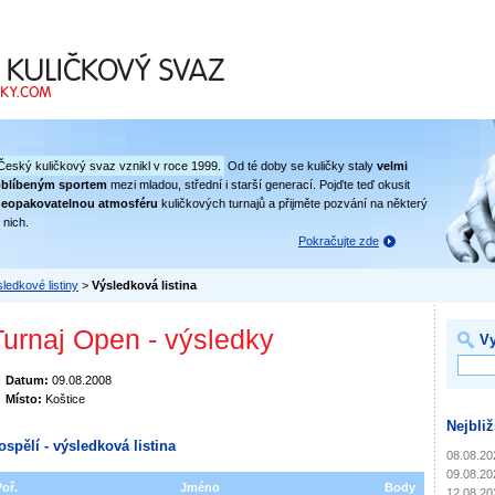
 svaz
Český kuličkový svaz vznikl v roce 1999.
Od té doby se kuličky staly
velmi
oblíbeným sportem
mezi mladou, střední i starší generací. Pojďte teď okusit
eopakovatelnou atmosféru
kuličkových turnajů a přijměte pozvání na některý
 nich.
Pokračujte zde
ledkové listiny
>
Výsledková listina
Turnaj Open - výsledky
Vy
Datum:
09.08.2008
Místo:
Koštice
Nejbliž
ospělí - výsledková listina
08.08.20
09.08.20
Poř.
Jméno
Body
12.08.20