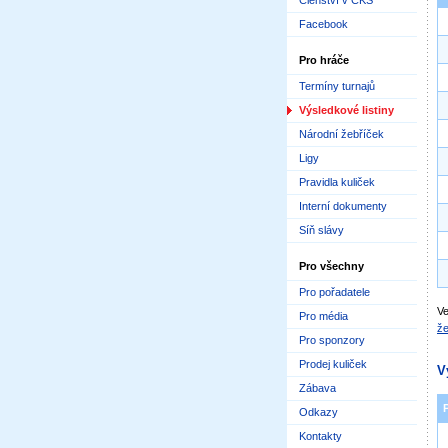
Členství v ČKS
Facebook
Pro hráče
Termíny turnajů
Výsledkové listiny
Národní žebříček
Ligy
Pravidla kuliček
Interní dokumenty
Síň slávy
Pro všechny
Pro pořadatele
Ve
Pro média
že
Pro sponzory
Prodej kuliček
V
Zábava
Odkazy
Kontakty