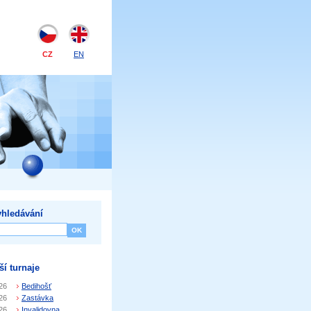
CZ
EN
hledávání
ší turnaje
26
Bedihošť
26
Zastávka
26
Invalidovna