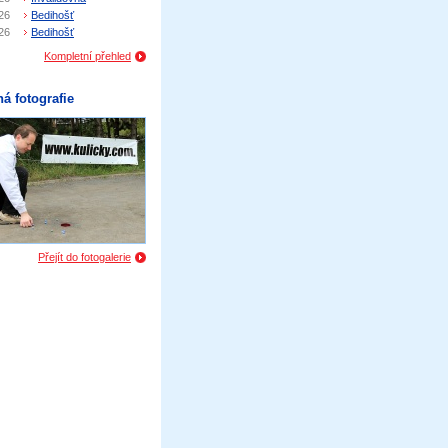
26
Bedihošť
26
Bedihošť
Kompletní přehled
á fotografie
Přejít do fotogalerie