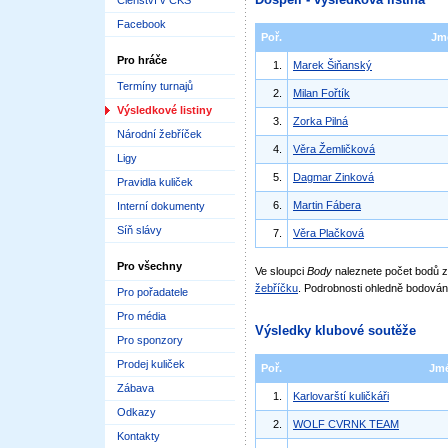
Členství v ČKS
Facebook
Poř.
Jm
Pro hráče
1.
Marek Šiňanský
Termíny turnajů
2.
Milan Fořtík
Výsledkové listiny
3.
Zorka Pilná
Národní žebříček
4.
Věra Žemličková
Ligy
5.
Dagmar Zinková
Pravidla kuliček
6.
Martin Fábera
Interní dokumenty
Síň slávy
7.
Věra Plačková
Pro všechny
Ve sloupci
Body
naleznete počet bodů
žebříčku
. Podrobnosti ohledně bodován
Pro pořadatele
Pro média
Výsledky klubové soutěže
Pro sponzory
Prodej kuliček
Poř.
Jm
Zábava
1.
Karlovarští kuličkáři
Odkazy
2.
WOLF CVRNK TEAM
Kontakty