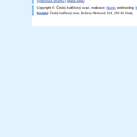
Vytisknout stránku
|
Mapa webu
Copyright © Český kuličkový svaz, realizace:
Nuvio
, webhosting:
Kontakt
:
Český kuličkový svaz, Boženy Němcové 318, 250 82 Úvaly