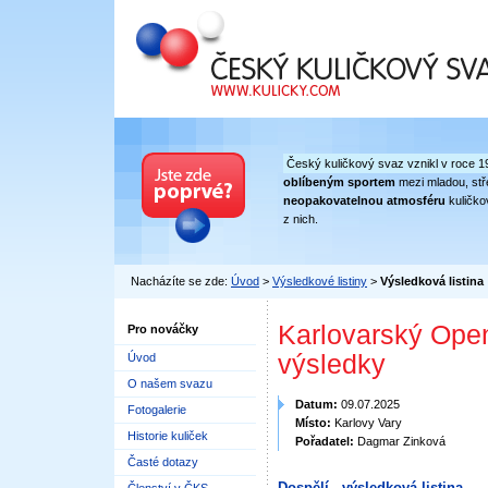
Český kuličkový svaz
Český kuličkový svaz vznikl v roce 1
oblíbeným sportem
mezi mladou, stře
neopakovatelnou atmosféru
kuličko
z nich.
Nacházíte se zde:
Úvod
>
Výsledkové listiny
>
Výsledková listina
Karlovarský Open
Pro nováčky
výsledky
Úvod
O našem svazu
Datum:
09.07.2025
Fotogalerie
Místo:
Karlovy Vary
Historie kuliček
Pořadatel:
Dagmar Zinková
Časté dotazy
Dospělí - výsledková listina