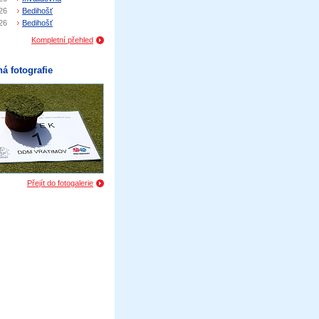
26
Bedihošť
26
Bedihošť
Kompletní přehled
á fotografie
Přejít do fotogalerie