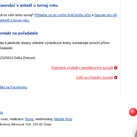
lasování v anketě o turnaj roku
bil se vám tento turnaj?
Přihlašte se do svého hráčského účtu
a
hlasujte pro něj
anketě o turnaj roku
.
ontakt na pořadatele
te-li jakékoliv dotazy ohledně výsledkové listiny, kontaktujte prosím přímo
řadatele:
02325613 Dáša Zinková
Podrobné výsledky republikových turnajů
Zpět na výsledky turnajů
ílet na Facebooku
bu
svaz, realizace:
Nuvio
, webhosting:
Marble Host
, Boženy Němcové 318, 250 82 Úvaly