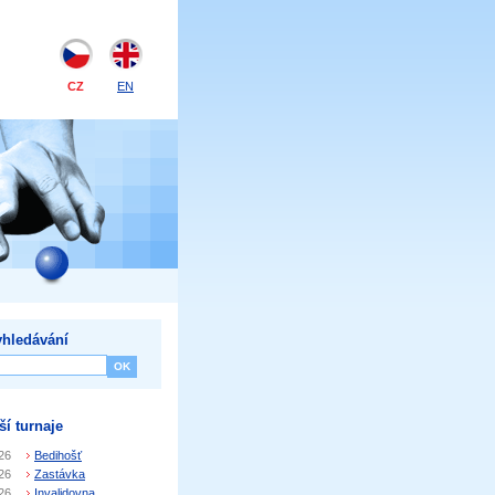
CZ
EN
hledávání
ší turnaje
26
Bedihošť
26
Zastávka
26
Invalidovna