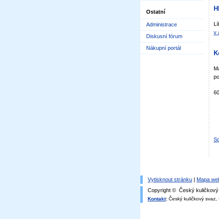
H
Ostatní
Lí
Administrace
v 
Diskusní fórum
Nákupní portál
K
Má
po
6
Sd
Vytisknout stránku
|
Mapa we
Copyright © Český kuličkový 
Kontakt
:
Český kuličkový svaz