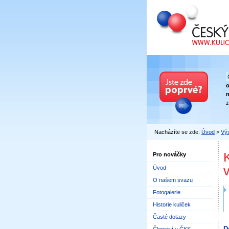
Český kuličkový
n
z
Nacházíte se zde:
Úvod
>
Výs
Pro nováčky
Úvod
O našem svazu
Fotogalerie
Historie kuliček
Časté dotazy
D