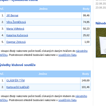
22.08.20
23.08.20
Poř.
Jméno
Body
1.
Jiří Bernat
99,46
2.
Věra Žemličková
74,85
Náhodn
3.
Marta Völfelová
50,23
4.
Katarína Kučerová
25,62
5.
Dagmar Zinková
1,00
 sloupci
Body
naleznete počet bodů získaných daným hráčem do
národního
bříčku
. Podrobnosti ohledně bodování naleznete v
soutěžním řádu
.
ýsledky klubové soutěže
Poř.
Jméno
Body
1.
GLÁSFÉR TÝM
149,69
2.
Karlovarští kuličkáři
101,46
 sloupci
Body
naleznete počet bodů získaných daným klubem do
národního
bříčku
. Podrobnosti ohledně bodování naleznete v
soutěžním řádu
.