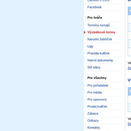
Členství v ČKS
Facebook
Pro hráče
Termíny turnajů
Výsledkové listiny
Národní žebříček
Ligy
Pravidla kuliček
Interní dokumenty
Ve
Síň slávy
že
Pro všechny
V
Pro pořadatele
Pro média
Pro sponzory
Prodej kuliček
Zábava
Ve
Odkazy
že
Kontakty