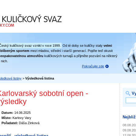
 svaz
Český kuličkový svaz vznikl v roce 1999.
Od té doby se kuličky staly
velmi
oblíbeným sportem
mezi mladou, střední i starší generací. Pojďte teď okusit
eopakovatelnou atmosféru
kuličkových turnajů a přijměte pozvání na některý
 nich.
Pokračujte zde
ledkové listiny
>
Výsledková listina
Karlovarský sobotní open -
Vy
výsledky
Datum:
14.06.2025
Nejbliž
Místo:
Karlovy Vary
Pořadatel:
Dáša Zinková
08.08.20
09.08.20
12.08.20
ospělí - výsledková listina