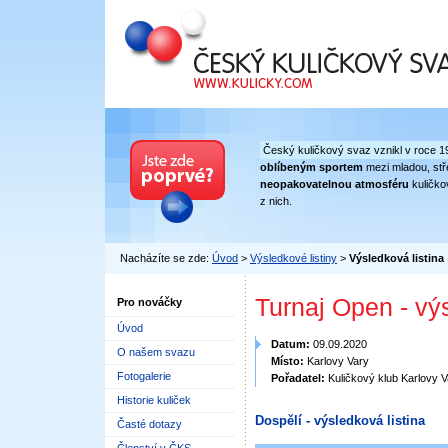
Český kuličkový svaz
Český kuličkový svaz vznikl v roce 1
oblíbeným sportem
mezi mladou, stře
neopakovatelnou atmosféru
kuličko
z nich.
Nacházíte se zde:
Úvod
>
Výsledkové listiny
>
Výsledková listina
Turnaj Open - vý
Pro nováčky
Úvod
Datum:
09.09.2020
O našem svazu
Místo:
Karlovy Vary
Fotogalerie
Pořadatel:
Kuličkový klub Karlovy V
Historie kuliček
Dospělí - výsledková listina
Časté dotazy