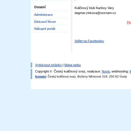
Ostatní
Kuličkový klub Karlovy Vary
dagmar.zinkova@seznam.cz
Administrace
Diskusní fórum
Po
Nákupní portál
Sdílet na Facebooku
Vytisknout stránku
|
Mapa webu
Copyright © Český kuličkový svaz, realizace:
Nuvio
, webhosting:
Kontakt
:
Český kuličkový svaz, Boženy Němcové 318, 250 82 Úvaly