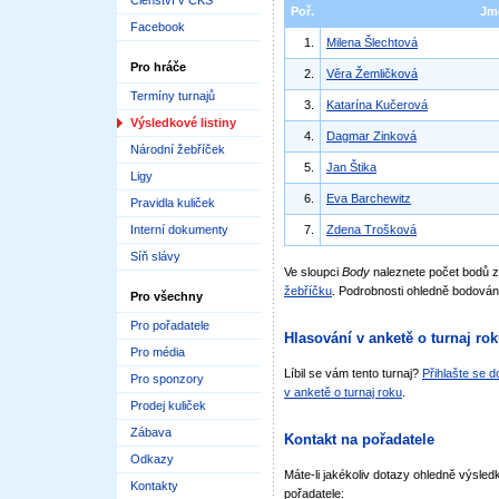
Členství v ČKS
Poř.
Jm
Facebook
1.
Milena Šlechtová
Pro hráče
2.
Věra Žemličková
Termíny turnajů
3.
Katarína Kučerová
Výsledkové listiny
4.
Dagmar Zinková
Národní žebříček
5.
Jan Štika
Ligy
6.
Eva Barchewitz
Pravidla kuliček
Interní dokumenty
7.
Zdena Trošková
Síň slávy
Ve sloupci
Body
naleznete počet bodů
žebříčku
. Podrobnosti ohledně bodován
Pro všechny
Pro pořadatele
Hlasování v anketě o turnaj ro
Pro média
Líbil se vám tento turnaj?
Přihlašte se 
Pro sponzory
v anketě o turnaj roku
.
Prodej kuliček
Zábava
Kontakt na pořadatele
Odkazy
Máte-li jakékoliv dotazy ohledně výsledk
Kontakty
pořadatele: