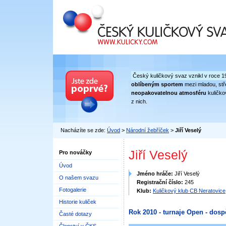
Český kuličkový svaz
Český kuličkový svaz vznikl v roce 1
oblíbeným sportem
mezi mladou, stře
neopakovatelnou atmosféru
kuličko
z nich.
Nacházíte se zde:
Úvod
>
Národní žebříček
>
Jiří Veselý
Jiří Veselý
Pro nováčky
Úvod
Jméno hráče:
Jiří Veselý
O našem svazu
Registrační číslo:
245
Fotogalerie
Klub:
Kuličkový klub CB Neratovice
Historie kuliček
Rok 2010 - turnaje Open - dosp
Časté dotazy