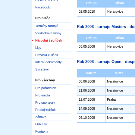
Členství v ČKS
Datum
Místo
Facebook
02.05.2010
Neratovice
Pro hráče
Termíny turnajů
Rok 2008 - turnaje Masters - do
Výsledkové listiny
Datum
Místo
Národní žebříček
03.05.2008
Neratovice
Ligy
Pravidla kuliček
Rok 2008 - turnaje Open - dosp
Interní dokumenty
Síň slávy
Datum
Místo
Pro všechny
08.06.2008
Neratovice
Pro pořadatele
21.06.2008
Neratovice
Pro média
12.07.2008
Praha
Pro sponzory
14.09.2008
Neratovice
Prodej kuliček
Zábava
05.10.2008
Neratovice
Odkazy
Kontakty