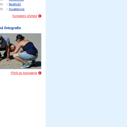
26
Bedihošť
26
Invalidovna
Kompletní přehled
á fotografie
Přejít do fotogalerie