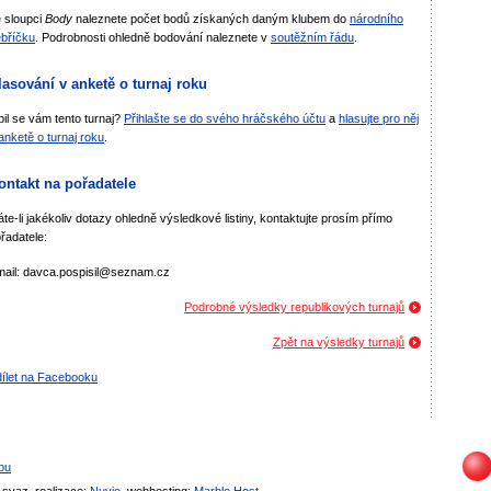
 sloupci
Body
naleznete počet bodů získaných daným klubem do
národního
bříčku
. Podrobnosti ohledně bodování naleznete v
soutěžním řádu
.
lasování v anketě o turnaj roku
bil se vám tento turnaj?
Přihlašte se do svého hráčského účtu
a
hlasujte pro něj
anketě o turnaj roku
.
ontakt na pořadatele
te-li jakékoliv dotazy ohledně výsledkové listiny, kontaktujte prosím přímo
řadatele:
ail: davca.pospisil@seznam.cz
Podrobné výsledky republikových turnajů
Zpět na výsledky turnajů
ílet na Facebooku
bu