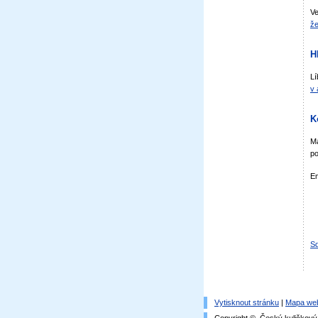
Ve
že
H
Lí
v 
K
Má
po
Em
Sd
Vytisknout stránku
|
Mapa we