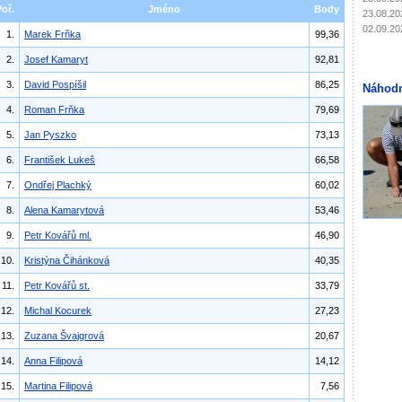
Poř.
Jméno
Body
23.08.20
02.09.20
1.
Marek Frňka
99,36
2.
Josef Kamaryt
92,81
3.
David Pospíšil
86,25
Náhodn
4.
Roman Frňka
79,69
5.
Jan Pyszko
73,13
6.
František Lukeš
66,58
7.
Ondřej Plachký
60,02
8.
Alena Kamarytová
53,46
9.
Petr Kovářů ml.
46,90
10.
Kristýna Čihánková
40,35
11.
Petr Kovářů st.
33,79
12.
Michal Kocurek
27,23
13.
Zuzana Švajgrová
20,67
14.
Anna Filipová
14,12
15.
Martina Filipová
7,56