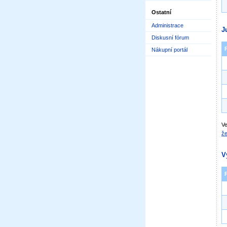
Ostatní
Administrace
J
Diskusní fórum
Nákupní portál
Ve
že
V