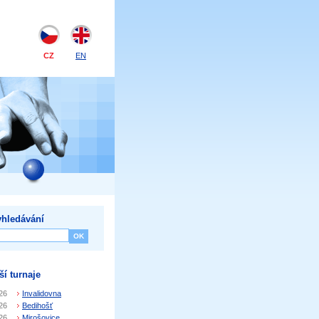
CZ
EN
hledávání
ší turnaje
26
Invalidovna
26
Bedihošť
26
Mirošovice