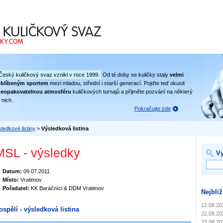
 svaz
Český kuličkový svaz vznikl v roce 1999.
Od té doby se kuličky staly
velmi
oblíbeným sportem
mezi mladou, střední i starší generací. Pojďte teď okusit
eopakovatelnou atmosféru
kuličkových turnajů a přijměte pozvání na některý
 nich.
Pokračujte zde
ledkové listiny
>
Výsledková listina
MSL - výsledky
Vy
Datum:
09.07.2011
Místo:
Vratimov
Pořadatel:
KK Baráčníci & DDM Vratimov
Nejbliž
12.08.20
ospělí - výsledková listina
22.08.20
23.08.20