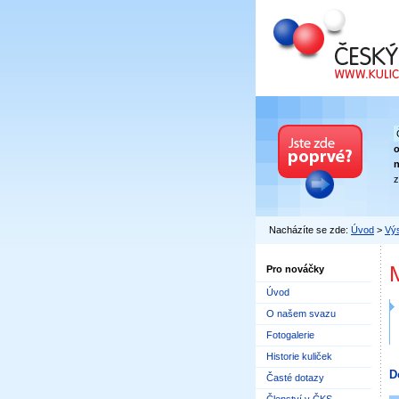
Český kuličkový
n
z
Nacházíte se zde:
Úvod
>
Výs
Pro nováčky
Úvod
O našem svazu
Fotogalerie
Historie kuliček
D
Časté dotazy