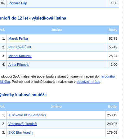
16.
Richard Filip
1,00
unioři do 12 let - výsledková listina
Poř.
Jméno
Body
1.
Marek Frňka
82,73
2.
Petr Kovářů ml.
55,49
3.
Michal Kocurek
28,24
4.
Anna Filipová
1,00
 sloupci
Body
naleznete počet bodů získaných daným hráčem do
národního
bříčku
. Podrobnosti ohledně bodování naleznete v
soutěžním řádu
.
ýsledky klubové soutěže
Poř.
Jméno
Body
1.
Kuličkový Klub Baráčníci
253,19
2.
Vratimovští kouleči
240,07
3.
SKK Elim Vsetín
179,05