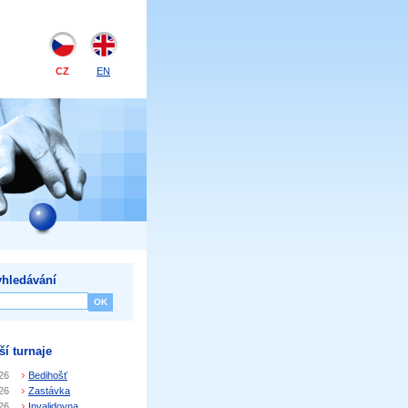
CZ
EN
hledávání
ší turnaje
26
Bedihošť
26
Zastávka
26
Invalidovna