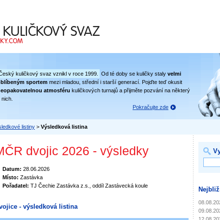
 svaz
Český kuličkový svaz vznikl v roce 1999.
Od té doby se kuličky staly
velmi
oblíbeným sportem
mezi mladou, střední i starší generací. Pojďte teď okusit
eopakovatelnou atmosféru
kuličkových turnajů a přijměte pozvání na některý
 nich.
Pokračujte zde
ledkové listiny
>
Výsledková listina
MČR dvojic 2026 - výsledky
Vy
Datum:
28.06.2026
Místo:
Zastávka
Pořadatel:
TJ Čechie Zastávka z.s., oddíl Zastávecká koule
Nejbliž
08.08.20
vojice - výsledková listina
09.08.20
12.08.20