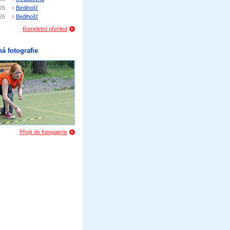
26
Bedihošť
26
Bedihošť
Kompletní přehled
á fotografie
Přejít do fotogalerie