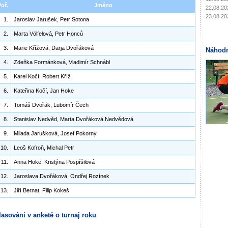
Poř.
Jméno
22.08.20
23.08.20
1.
Jaroslav Jarušek, Petr Sotona
2.
Marta Völfelová, Petr Honců
3.
Marie Křížová, Darja Dvořáková
Náhodn
4.
Zdeňka Formánková, Vladimír Schnábl
5.
Karel Kočí, Robert Kříž
6.
Kateřina Kočí, Jan Hoke
7.
Tomáš Dvořák, Lubomír Čech
8.
Stanislav Nedvěd, Marta Dvořáková Nedvědová
9.
Milada Jarušková, Josef Pokorný
10.
Leoš Kofroň, Michal Petr
11.
Anna Hoke, Kristýna Pospíšilová
12.
Jaroslava Dvořáková, Ondřej Rozínek
13.
Jiří Bernat, Filip Kokeš
lasování v anketě o turnaj roku