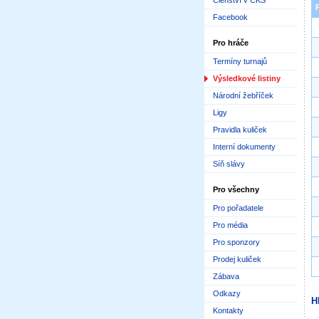
Členství v ČKS
Facebook
Pro hráče
Termíny turnajů
Výsledkové listiny
Národní žebříček
Ligy
Pravidla kuliček
Interní dokumenty
Síň slávy
Pro všechny
Pro pořadatele
Pro média
Pro sponzory
Prodej kuliček
Zábava
Odkazy
H
Kontakty