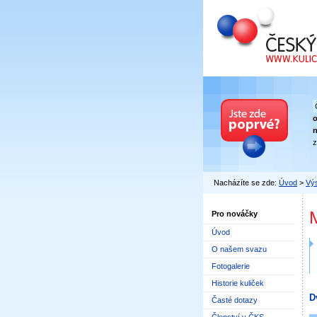
Český kuličkový
n
z
Nacházíte se zde:
Úvod
>
Výs
Pro nováčky
Úvod
O našem svazu
Fotogalerie
Historie kuliček
D
Časté dotazy